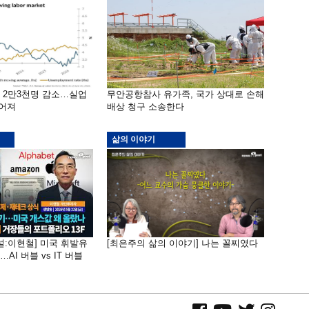
밖 2만3천명 감소…실업
무안공항참사 유가족, 국가 상대로 손해
떨어져
배상 청구 소송한다
삶의 이야기
널:이현철] 미국 휘발유
[최은주의 삶의 이야기] 나는 꼴찌였다
AI 버블 vs IT 버블