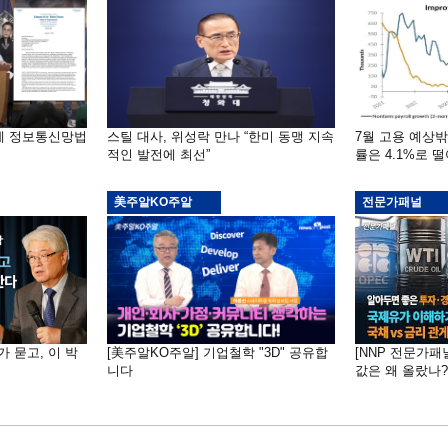
부에 정보통신망법
스틸 대사, 위성락 만나 “한미 동맹 지속
7월 고용 예상
적인 발전에 최선”
률은 4.1%로 
美주알KO주알
전문가패널
가 묻고, 이 박
[美주알KO주알] 기업철학 "3D" 공유합
[NNP 전문가패
니다
값은 왜 올랐나?…