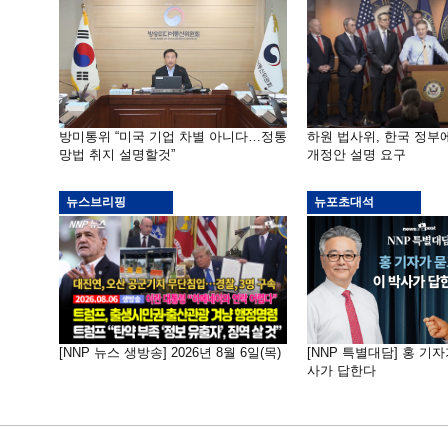
방미통위 “미국 기업 차별 아니다…정통
하원 법사위, 한국 정
망법 취지 설명할것”
개정안 설명 요구
뉴스브리핑
뉴포초대석
[NNP 뉴스 생방송] 2026년 8월 6일(목)
[NNP 특별대담] 홍 기자
사가 답한다