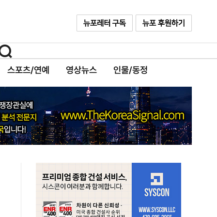
스포츠/연예
영상뉴스
인물/동정