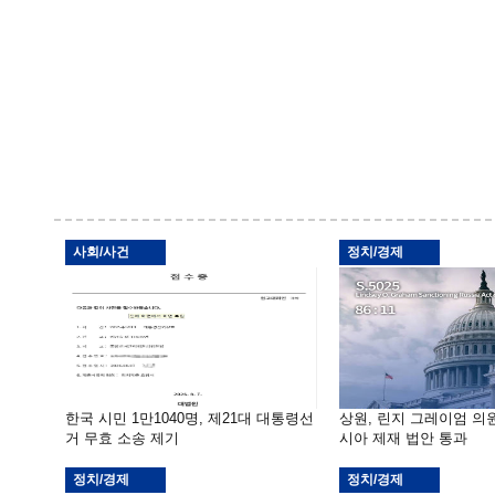
사회/사건
정치/경제
한국 시민 1만1040명, 제21대 대통령선
상원, 린지 그레이엄 의
거 무효 소송 제기
시아 제재 법안 통과
정치/경제
정치/경제