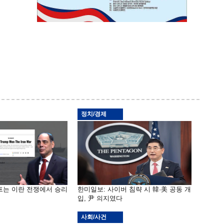
정치/경제
프는 이란 전쟁에서 승리
한미일보: 사이버 침략 시 韓·美 공동 개
입, 尹 의지였다
사회/사건