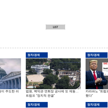
정치/경제
정치/경제
원이 주도한 러
법원, 백악관 연회장 공사에 또 제동…
카라파노 “트럼
트럼프 “정치적 판결”
했다”
정치/경제
정치/경제