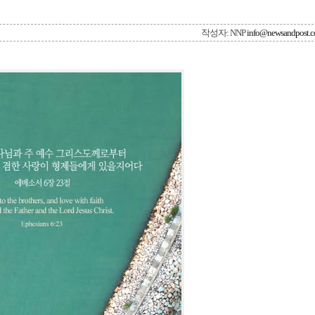
작성자: NNP
info@newsandpost.