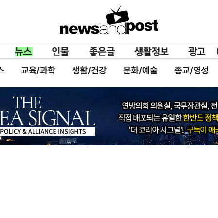
스
교육/과학
생활/건강
문화/예술
종교/영성