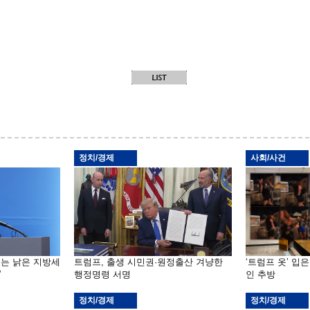
정치/경제
사회/사건
기는 낡은 지방세
트럼프, 출생 시민권·원정출산 겨냥한
‘트럼프 옷’ 입
”
행정명령 서명
인 추방
정치/경제
정치/경제