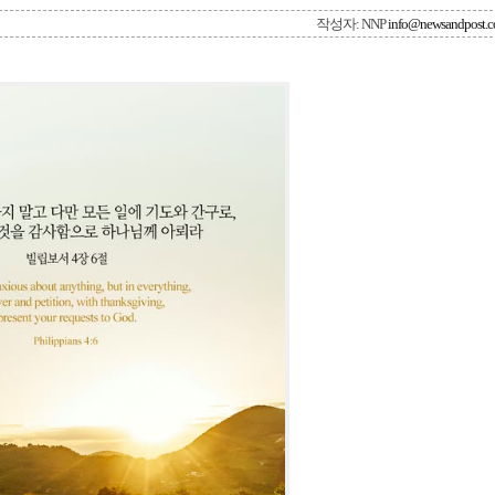
작성자: NNP
info@newsandpost.