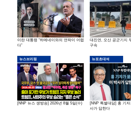
이란 대통령 “하메네이와의 연락이 어렵
대진연, 오산 공군기지
다”
구속
뉴스브리핑
뉴포초대석
[NNP 뉴스 생방송] 2026년 8월 5일(수)
[NNP 특별대담] 홍 기자
사가 답한다