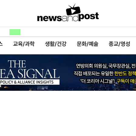
스
교육/과학
생활/건강
문화/예술
종교/영성