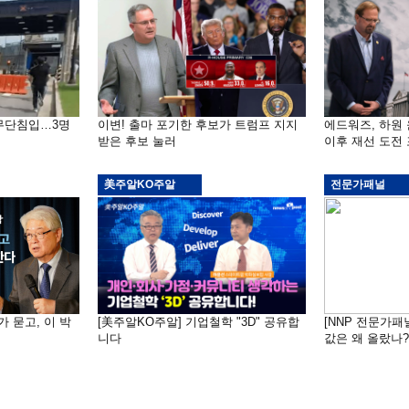
 무단침입…3명
이변! 출마 포기한 후보가 트럼프 지지
에드워즈, 하원
받은 후보 눌러
이후 재선 도전
美주알KO주알
전문가패널
가 묻고, 이 박
[美주알KO주알] 기업철학 "3D" 공유합
[NNP 전문가패
니다
값은 왜 올랐나?…