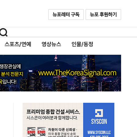
스포츠/연예
영상뉴스
인물/동정