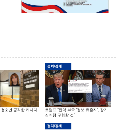
정치/경제
은 청소년 공격한 캐나다
트럼프 “탄약 부족 ‘정보 유출자’, 장기
징역형 구형할 것”
정치/경제