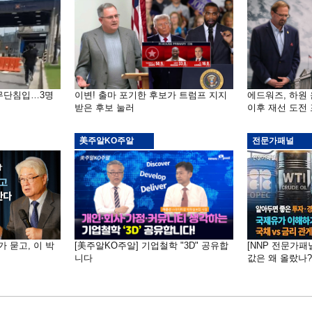
 무단침입…3명
이변! 출마 포기한 후보가 트럼프 지지
에드워즈, 하원
받은 후보 눌러
이후 재선 도전
美주알KO주알
전문가패널
가 묻고, 이 박
[美주알KO주알] 기업철학 "3D" 공유합
[NNP 전문가패
니다
값은 왜 올랐나?…