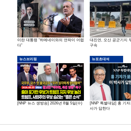
이란 대통령 “하메네이와의 연락이 어렵
대진연, 오산 공군기지
다”
구속
뉴스브리핑
뉴포초대석
[NNP 뉴스 생방송] 2026년 8월 5일(수)
[NNP 특별대담] 홍 기자
사가 답한다