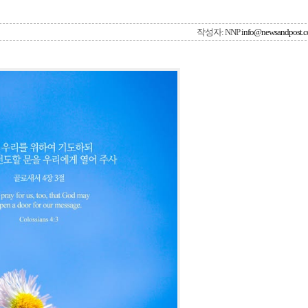
작성자: NNP
info@newsandpost.