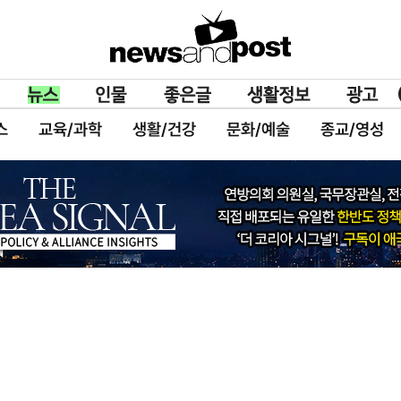
스
교육/과학
생활/건강
문화/예술
종교/영성