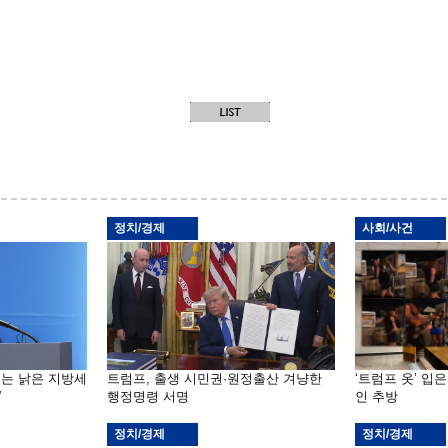
정치/경제
사회/사건
기는 낡은 지방세
트럼프, 출생 시민권·원정출산 겨냥한
‘트럼프 옷’ 입
”
행정명령 서명
인 추방
정치/경제
정치/경제