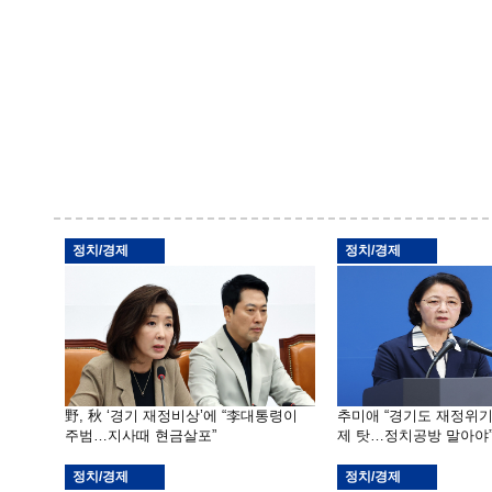
정치/경제
정치/경제
野, 秋 ‘경기 재정비상’에 “李대통령이
추미애 “경기도 재정위
주범…지사때 현금살포”
제 탓…정치공방 말아야
정치/경제
정치/경제