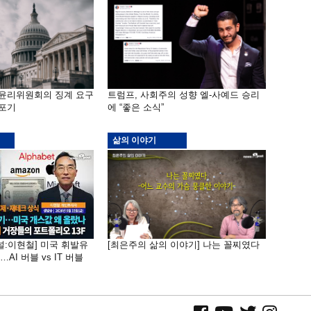
 윤리위원회의 징계 요구
트럼프, 사회주의 성향 엘-사예드 승리
 포기
에 “좋은 소식”
삶의 이야기
널:이현철] 미국 휘발유
[최은주의 삶의 이야기] 나는 꼴찌였다
AI 버블 vs IT 버블