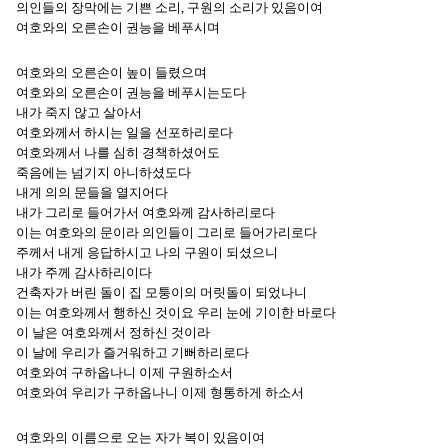
의인들의 장막에는 기쁜 소리, 구원의 소리가 있음이여
여호와의 오른손이 권능을 베푸시며
여호와의 오른손이 높이 들렸으며
여호와의 오른손이 권능을 베푸시는도다
내가 죽지 않고 살아서
여호와께서 하시는 일을 선포하리로다
여호와께서 나를 심히 경책하셨어도
죽음에는 넘기지 아니하셨도다
내게 의의 문들을 열지어다
내가 그리로 들어가서 여호와께 감사하리로다
이는 여호와의 문이라 의인들이 그리로 들어가리로다
주께서 내게 응답하시고 나의 구원이 되셨으니
내가 주께 감사하리이다
건축자가 버린 돌이 집 모퉁이의 머릿돌이 되었나니
이는 여호와께서 행하신 것이요 우리 눈에 기이한 바로다
이 날은 여호와께서 정하신 것이라
이 날에 우리가 즐거워하고 기뻐하리로다
여호와여 구하옵나니 이제 구원하소서
여호와여 우리가 구하옵나니 이제 형통하게 하소서
여호와의 이름으로 오는 자가 복이 있음이여