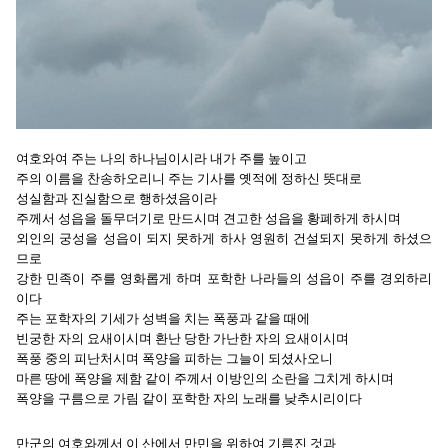
여호와여 주는 나의 하나님이시라 내가 주를 높이고
주의 이름을 찬송하오리니 주는 기사를 옛적에 정하신 뜻대로
성실함과 진실함으로 행하셨음이라
주께서 성읍을 돌무더기로 만드시며 견고한 성읍을 황폐하게 하시며
외인의 궁성을 성읍이 되지 못하게 하사 영원히 건설되지 못하게 하셨으
므로
강한 민족이 주를 영화롭게 하며 포학한 나라들의 성읍이 주를 경외하리
이다
주는 포학자의 기세가 성벽을 치는 폭풍과 같을 때에
빈궁한 자의 요새이시며 환난 당한 가난한 자의 요새이시며
폭풍 중의 피난처시며 폭양을 피하는 그늘이 되셨사오니
마른 땅에 폭양을 제함 같이 주께서 이방인의 소란을 그치게 하시며
폭양을 구름으로 가림 같이 포학한 자의 노래를 낮추시리이다
만군의 여호와께서 이 산에서 만민을 위하여 기름진 것과