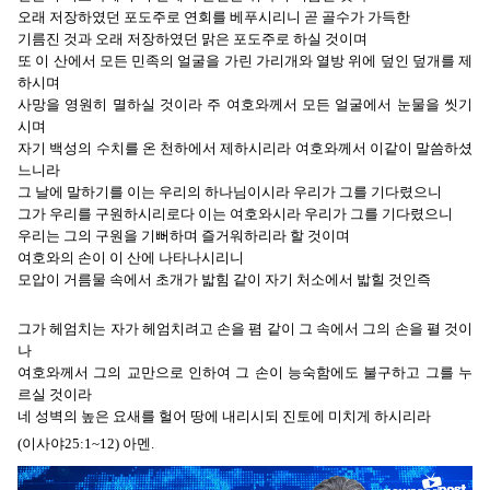
오래 저장하였던 포도주로 연회를 베푸시리니 곧 골수가 가득한
기름진 것과 오래 저장하였던 맑은 포도주로 하실 것이며
또 이 산에서 모든 민족의 얼굴을 가린 가리개와 열방 위에 덮인 덮개를 제
하시며
사망을 영원히 멸하실 것이라 주 여호와께서 모든 얼굴에서 눈물을 씻기
시며
자기 백성의 수치를 온 천하에서 제하시리라 여호와께서 이같이 말씀하셨
느니라
그 날에 말하기를 이는 우리의 하나님이시라 우리가 그를 기다렸으니
그가 우리를 구원하시리로다 이는 여호와시라 우리가 그를 기다렸으니
우리는 그의 구원을 기뻐하며 즐거워하리라 할 것이며
여호와의 손이 이 산에 나타나시리니
모압이 거름물 속에서 초개가 밟힘 같이 자기 처소에서 밟힐 것인즉
그가 헤엄치는 자가 헤엄치려고 손을 폄 같이 그 속에서 그의 손을 펼 것이
나
여호와께서 그의 교만으로 인하여 그 손이 능숙함에도 불구하고 그를 누
르실 것이라
네 성벽의 높은 요새를 헐어 땅에 내리시되 진토에 미치게 하시리라
(이사야25:1~12) 아멘.