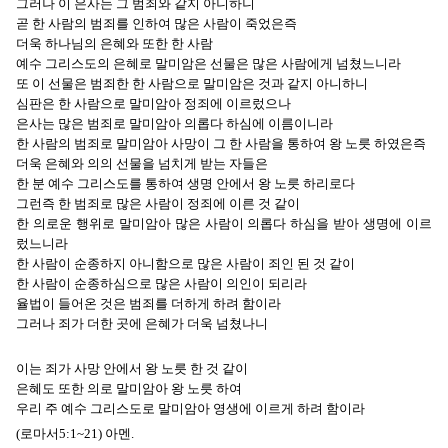
그러나 이 은사는 그 범죄와 같지 아니하니
곧 한 사람의 범죄를 인하여 많은 사람이 죽었은즉
더욱 하나님의 은혜와 또한 한 사람
예수 그리스도의 은혜로 말미암은 선물은 많은 사람에게 넘쳤느니라
또 이 선물은 범죄한 한 사람으로 말미암은 것과 같지 아니하니
심판은 한 사람으로 말미암아 정죄에 이르렀으나
은사는 많은 범죄로 말미암아 의롭다 하심에 이름이니라
한 사람의 범죄로 말미암아 사망이 그 한 사람을 통하여 왕 노릇 하였은즉
더욱 은혜와 의의 선물을 넘치게 받는 자들은
한 분 예수 그리스도를 통하여 생명 안에서 왕 노릇 하리로다
그런즉 한 범죄로 많은 사람이 정죄에 이른 것 같이
한 의로운 행위로 말미암아 많은 사람이 의롭다 하심을 받아 생명에 이르
렀느니라
한 사람이 순종하지 아니함으로 많은 사람이 죄인 된 것 같이
한 사람이 순종하심으로 많은 사람이 의인이 되리라
율법이 들어온 것은 범죄를 더하게 하려 함이라
그러나 죄가 더한 곳에 은혜가 더욱 넘쳤나니
이는 죄가 사망 안에서 왕 노릇 한 것 같이
은혜도 또한 의로 말미암아 왕 노릇 하여
우리 주 예수 그리스도로 말미암아 영생에 이르게 하려 함이라
(로마서5:1~21) 아멘.