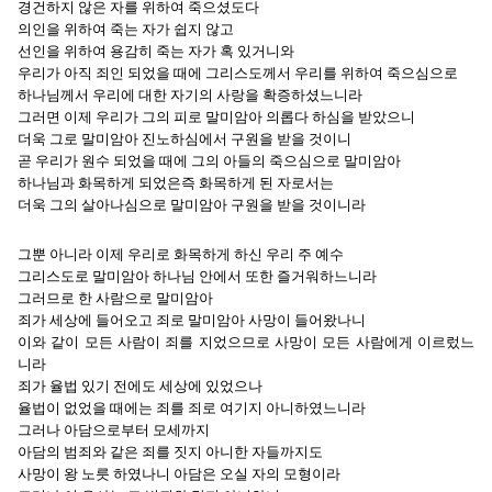
경건하지 않은 자를 위하여 죽으셨도다
의인을 위하여 죽는 자가 쉽지 않고
선인을 위하여 용감히 죽는 자가 혹 있거니와
우리가 아직 죄인 되었을 때에 그리스도께서 우리를 위하여 죽으심으로
하나님께서 우리에 대한 자기의 사랑을 확증하셨느니라
그러면 이제 우리가 그의 피로 말미암아 의롭다 하심을 받았으니
더욱 그로 말미암아 진노하심에서 구원을 받을 것이니
곧 우리가 원수 되었을 때에 그의 아들의 죽으심으로 말미암아
하나님과 화목하게 되었은즉 화목하게 된 자로서는
더욱 그의 살아나심으로 말미암아 구원을 받을 것이니라
그뿐 아니라 이제 우리로 화목하게 하신 우리 주 예수
그리스도로 말미암아 하나님 안에서 또한 즐거워하느니라
그러므로 한 사람으로 말미암아
죄가 세상에 들어오고 죄로 말미암아 사망이 들어왔나니
이와 같이 모든 사람이 죄를 지었으므로 사망이 모든 사람에게 이르렀느
니라
죄가 율법 있기 전에도 세상에 있었으나
율법이 없었을 때에는 죄를 죄로 여기지 아니하였느니라
그러나 아담으로부터 모세까지
아담의 범죄와 같은 죄를 짓지 아니한 자들까지도
사망이 왕 노릇 하였나니 아담은 오실 자의 모형이라