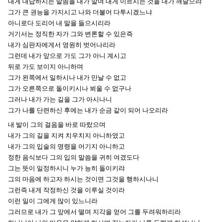
내게
대답하시는 말씀을 내가 알며 내게 이르시는 것을 내가 깨달으랴
그가 큰 권능을 가지시고 나와 더불어 다투시겠느냐
아니로다 도리어 내 말을 들으시리라
거기서는 정직한 자가 그와 변론할 수 있은즉
내가 심판자에게서 영원히 벗어나리라
그런데 내가 앞으로 가도 그가 아니 계시고
뒤로 가도 보이지 아니하며
그가 왼쪽에서 일하시나 내가 만날 수 없고
그가 오른쪽으로 돌이키시나 뵈올 수 없구나
그러나 내가 가는 길을 그가 아시나니
그가 나를 단련하신 후에는
내가 순금 같이 되어 나오리라
내 발이 그의 걸음을 바로 따랐으며
내가 그의 길을 지켜 치우치지 아니하였고
내가 그의 입술의 명령을 어기지 아니하고
정한 음식보다 그의 입의 말씀을 귀히 여겼도다
그는 뜻이 일정하시니 누가 능히 돌이키랴
그의 마음에 하고자 하시는 것이면 그것을 행하시나니
그런즉 내게 작정하신 것을 이루실 것이라
이런 일이 그에게 많이 있느니라
그러므로 내가 그 앞에서 떨며 지각을 얻어 그를 두려워하리라