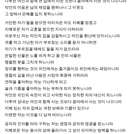
다투는 여인과 함께 큰 집에서 사는 것보다 움막에서 사는 것이 나으니라
악인의 마음은 남의 재앙을 원하나니 그 이웃도
그 앞에서 은혜를 입지 못하느니라
거만한 자가 벌을 받으면 어리석은 자도 지혜를 얻겠고
지혜로운 자가 교훈을 받으면 지식이 더하리라
의로우신 자는 악인의 집을 감찰하시고 악인을 환난에 던지시느니라
귀를 막고 가난한 자가 부르짖는 소리를 듣지 아니하면
자기가 부르짖을 때에도 들을 자가 없으리라
은밀한 선물은 노를 쉬게 하고 품 안의 뇌물은
맹렬한 분을 그치게 하느니라
정의를 행하는 것이 의인에게는 즐거움이요 죄인에게는 패망이니라
명철의 길을 떠난 사람은 사망의 회중에 거하리라
연락을 좋아하는 자는 가난하게 되고
술과 기름을 좋아하는 자는 부하게 되지 못하느니라
악인은 의인의 속전이 되고 사악한 자는 정직한 자의 대신이 되느니라
다투며 성내는 여인과 함께 사는 것보다 광야에서 사는 것이 나으니라
지혜 있는 자의 집에는 귀한 보배와 기름이 있으나
미련한 자는 이것을 다 삼켜 버리느니라
공의와 인자를 따라 구하는 자는 생명과 공의와 영광을 얻느니라
지혜로운 자는 용사의 성에 올라가서 그 성이 의지하는 방벽을 허느니라