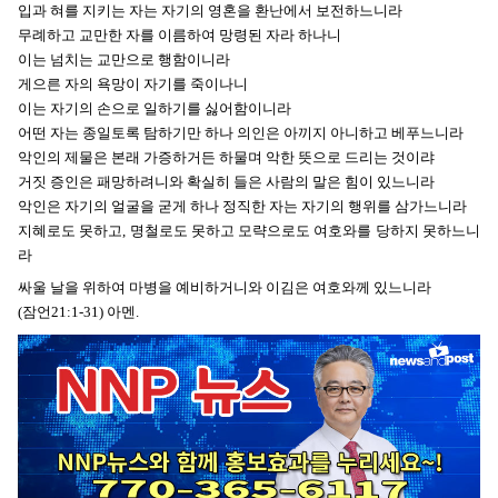
입과 혀를 지키는 자는 자기의 영혼을 환난에서 보전하느니라
무례하고 교만한 자를 이름하여 망령된 자라 하나니
이는 넘치는 교만으로 행함이니라
게으른 자의 욕망이 자기를 죽이나니
이는 자기의 손으로 일하기를 싫어함이니라
어떤 자는 종일토록 탐하기만 하나 의인은 아끼지 아니하고 베푸느니라
악인의 제물은 본래 가증하거든 하물며 악한 뜻으로 드리는 것이랴
거짓 증인은 패망하려니와 확실히 들은 사람의 말은 힘이 있느니라
악인은 자기의 얼굴을 굳게 하나 정직한 자는 자기의 행위를 삼가느니라
지혜로도 못하고, 명철로도 못하고 모략으로도 여호와를 당하지 못하느니
라
싸울 날을 위하여 마병을 예비하거니와 이김은 여호와께 있느니라
(잠언21:1-31) 아멘.