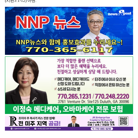
(시편5:1-12) 아멘.