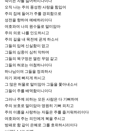
속이는 자를 싫어하시나이다
오직 나는 주의 풍성한 사랑을 힘입어
주의 집에 들어가 주를 경외함으로
성전을 향하여 예배하리이다
여호와여 나의 원수들로 말미암아
주의 의로 나를 인도하시고
주의 길을 내 목전에 곧게 하소서
그들의 입에 신실함이 없고
그들의 심중이 심히 악하며
그들의 목구멍은 열린 무덤 같고
그들의 혀로는 아첨하나이다
하나님이여 그들을 정죄하사
자기 꾀에 빠지게 하시고
그 많은 허물로 말미암아 그들을 쫓아내소서
그들이 주를 배역함이니이다
그러나 주께 피하는 모든 사람은 다 기뻐하며
주의 보호로 말미암아 영원히 기뻐 외치고
주의 이름을 사랑하는 자들은 주를 즐거워하리이다
여호와여 주는 의인에게 복을 주시고
방패로 함 같이 은혜로 그를 호위하시리이다