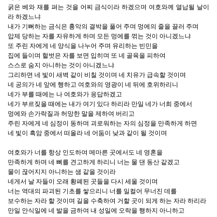
굵은 베와 재를 펴는 것을 어찌 금식이라 하겠으며 여호와께 열납될 날이
라 하겠느냐
내가 기뻐하는 금식은 흉악의 결박을 풀어 주며 멍에의 줄을 끌러 주며
압제 당하는 자를 자유하게 하며 모든 멍에를 꺾는 것이 아니겠느냐
또 주린 자에게 네 양식을 나누어 주며 유리하는 빈민을
집에 들이며 헐벗은 자를 보면 입히며 또 네 골육을 피하여
스스로 숨지 아니하는 것이 아니겠느냐
그리하면 네 빛이 새벽 같이 비칠 것이며 네 치유가 급속할 것이며
네 공의가 네 앞에 행하고 여호와의 영광이 네 뒤에 호위하리니
네가 부를 때에는 나 여호와가 응답하겠고
네가 부르짖을 때에는 내가 여기 있다 하리라 만일 네가 너희 중에서
멍에와 손가락질과 허망한 말을 제하여 버리고
주린 자에게 네 심정이 동하며 괴로워하는 자의 심정을 만족하게 하면
네 빛이 흑암 중에서 떠올라 네 어둠이 낮과 같이 될 것이며
여호와가 너를 항상 인도하여 메마른 곳에서도 네 영혼을
만족하게 하며 네 뼈를 견고하게 하리니 너는 물 댄 동산 같겠고
물이 끊어지지 아니하는 샘 같을 것이라
네게서 날 자들이 오래 황폐된 곳들을 다시 세울 것이며
너는 역대의 파괴된 기초를 쌓으리니 너를 일컬어 무너진 데를
보수하는 자라 할 것이며 길을 수축하여 거할 곳이 되게 하는 자라 하리라
만일 안식일에 네 발을 금하여 내 성일에 오락을 행하지 아니하고