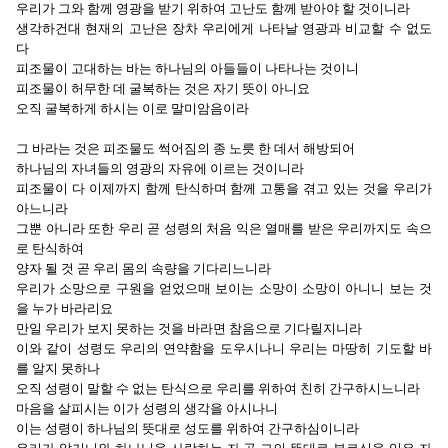
우리가 그와 함께 영광을 받기 위하여 고난도 함께 받아야 할 것이니라
생각하건대 현재의 고난은 장차 우리에게 나타날 영광과 비교할 수 없도
다
피조물이 고대하는 바는 하나님의 아들들이 나타나는 것이니
피조물이 허무한 데 굴복하는 것은 자기 뜻이 아니요
오직 굴복하게 하시는 이로 말미암음이라
그 바라는 것은 피조물도 썩어짐의 종 노릇 한 데서 해방되어
하나님의 자녀들의 영광의 자유에 이르는 것이니라
피조물이 다 이제까지 함께 탄식하며 함께 고통을 겪고 있는 것을 우리가
아느니라
그뿐 아니라 또한 우리 곧 성령의 처음 익은 열매를 받은 우리까지도 속으
로 탄식하여
양자 될 것 곧 우리 몸의 속량을 기다리느니라
우리가 소망으로 구원을 얻었으매 보이는 소망이 소망이 아니니 보는 것
을 누가 바라리요
만일 우리가 보지 못하는 것을 바라면 참음으로 기다릴지니라
이와 같이 성령도 우리의 연약함을 도우시나니 우리는 마땅히 기도할 바
를 알지 못하나
오직 성령이 말할 수 없는 탄식으로 우리를 위하여 친히 간구하시느니라
마음을 살피시는 이가 성령의 생각을 아시나니
이는 성령이 하나님의 뜻대로 성도를 위하여 간구하심이니라