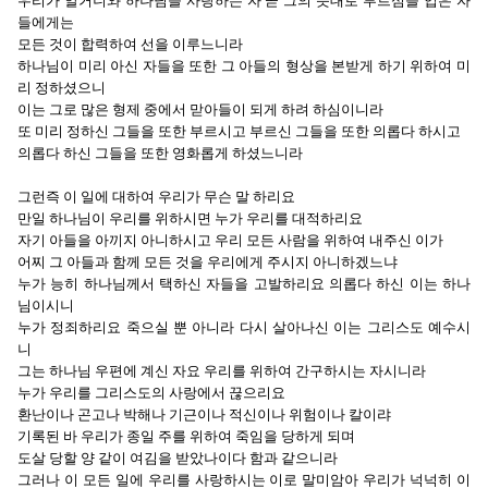
우리가 알거니와 하나님을 사랑하는 자 곧 그의 뜻대로 부르심을 입은 자
들에게는
모든 것이 합력하여 선을 이루느니라
하나님이 미리 아신 자들을 또한 그 아들의 형상을 본받게 하기 위하여 미
리 정하셨으니
이는 그로 많은 형제 중에서 맏아들이 되게 하려 하심이니라
또 미리 정하신 그들을 또한 부르시고 부르신 그들을 또한 의롭다 하시고
의롭다 하신 그들을 또한 영화롭게 하셨느니라
그런즉 이 일에 대하여 우리가 무슨 말 하리요
만일 하나님이 우리를 위하시면 누가 우리를 대적하리요
자기 아들을 아끼지 아니하시고 우리 모든 사람을 위하여 내주신 이가
어찌 그 아들과 함께 모든 것을 우리에게 주시지 아니하겠느냐
누가 능히 하나님께서 택하신 자들을 고발하리요 의롭다 하신 이는 하나
님이시니
누가 정죄하리요 죽으실 뿐 아니라 다시 살아나신 이는 그리스도 예수시
니
그는 하나님 우편에 계신 자요 우리를 위하여 간구하시는 자시니라
누가 우리를 그리스도의 사랑에서 끊으리요
환난이나 곤고나 박해나 기근이나 적신이나 위험이나 칼이랴
기록된 바 우리가 종일 주를 위하여 죽임을 당하게 되며
도살 당할 양 같이 여김을 받았나이다 함과 같으니라
그러나 이 모든 일에 우리를 사랑하시는 이로 말미암아 우리가 넉넉히 이