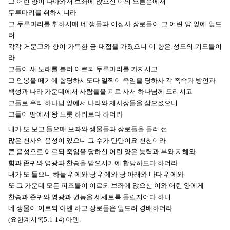
그 어린 양이 나아와서 보좌에 앉으신 이의 오른손에서
두루마리를 취하시니라
그 두루마리를 취하시매 네 생물과 이십사 장로들이 그 어린 양 앞에 엎드
려
각각 거문고와 향이 가득한 금 대접을 가졌으니 이 향은 성도의 기도들이
라
그들이 새 노래를 불러 이르되 두루마리를 가지시고
그 인봉을 떼기에 합당하시도다 일찍이 죽임을 당하사 각 족속과 방언과
백성과 나라 가운데에서 사람들을 피로 사서 하나님께 드리시고
그들로 우리 하나님 앞에서 나라와 제사장들을 삼으셨으니
그들이 땅에서 왕 노릇 하리로다 하더라
내가 또 보고 들으매 보좌와 생물들과 장로들을 둘러 선
많은 천사의 음성이 있으니 그 수가 만만이요 천천이라
큰 음성으로 이르되 죽임을 당하신 어린 양은 능력과 부와 지혜와
힘과 존귀와 영광과 찬송을 받으시기에 합당하도다 하더라
내가 또 들으니 하늘 위에와 땅 위에와 땅 아래와 바다 위에와
또 그 가운데 모든 피조물이 이르되 보좌에 앉으신 이와 어린 양에게
찬송과 존귀와 영광과 권능을 세세토록 돌릴지어다 하니
네 생물이 이르되 아멘 하고 장로들은 엎드려 경배하더라
(요한계시록5:1-14) 아멘.