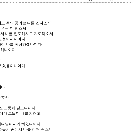
시고 주의 공의로 나를 건지소서
는 산성이 되소서
셔서 나를 인도하시고 지도하소서
 산성이시니이다
호와여 나를 속량하셨나이다
지하나이다
며
세우셨음이니이다
이다
 당하니
깨진 그릇과 같으니이다
이다 그들이 나를 치려고
 하나님이시라 하였나이다
자들의 손에서 나를 건져 주소서