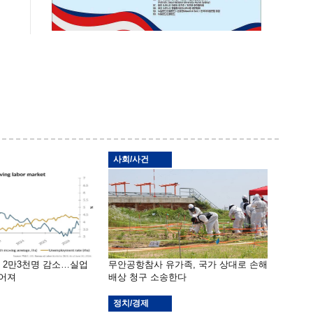
사회/사건
밖 2만3천명 감소…실업
무안공항참사 유가족, 국가 상대로 손해
떨어져
배상 청구 소송한다
정치/경제