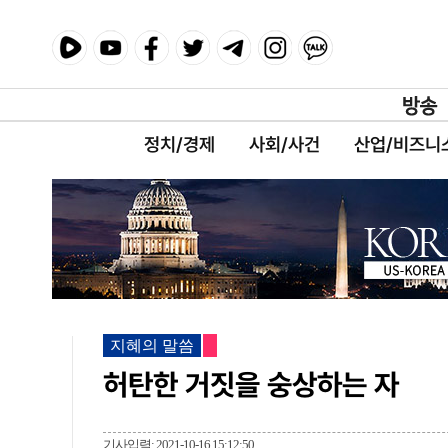
정치/경제
사회/사건
산업/비즈니
지혜의 말씀
허탄한 거짓을 숭상하는 자
기사입력: 2021-10-16 15:12:50