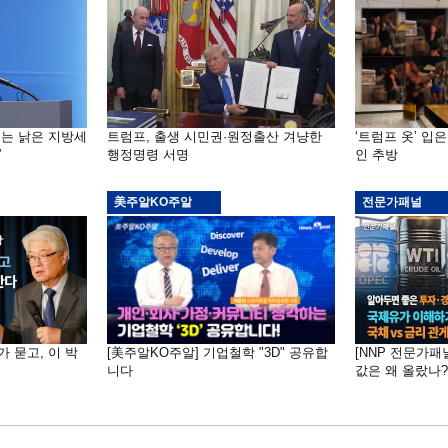
기는 낡은 지방세
트럼프, 출생 시민권·원정출산 겨냥한
‘트럼프 옷’ 입
”
행정명령 서명
인 추방
美주알KO주알
전문가패널
가 묻고, 이 박
[美주알KO주알] 기업철학 "3D" 공유합
[NNP 전문가패
니다
값은 왜 올랐나?…