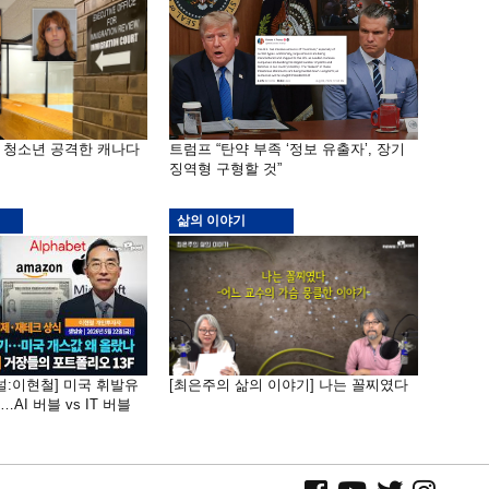
은 청소년 공격한 캐나다
트럼프 “탄약 부족 ‘정보 유출자’, 장기
징역형 구형할 것”
삶의 이야기
널:이현철] 미국 휘발유
[최은주의 삶의 이야기] 나는 꼴찌였다
AI 버블 vs IT 버블