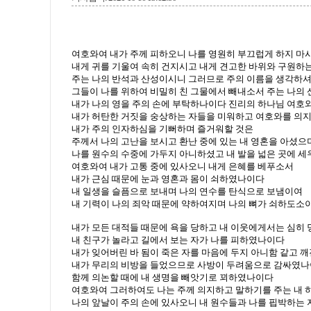
여호와여 내가 주께 피하오니 나를 영원히 부끄럽게 하지 마
내게 귀를 기울여 속히 건지시고 내게 견고한 바위와 구원하
주는 나의 반석과 산성이시니 그러므로 주의 이름을 생각하
그들이 나를 위하여 비밀히 친 그물에서 빼내소서 주는 나의
내가 나의 영을 주의 손에 부탁하나이다 진리의 하나님 여
내가 허탄한 거짓을 숭상하는 자들을 미워하고 여호와를 의
내가 주의 인자하심을 기뻐하며 즐거워할 것은
주께서 나의 고난을 보시고 환난 중에 있는 내 영혼을 아셨으
나를 원수의 수중에 가두지 아니하셨고 내 발을 넓은 곳에 
여호와여 내가 고통 중에 있사오니 내게 은혜를 베푸소서
내가 근심 때문에 눈과 영혼과 몸이 쇠하였나이다
내 일생을 슬픔으로 보내며 나의 연수를 탄식으로 보냄이여
내 기력이 나의 죄악 때문에 약하여지며 나의 뼈가 쇠하도소
내가 모든 대적들 때문에 욕을 당하고 내 이웃에게서는 심히
내 친구가 놀라고 길에서 보는 자가 나를 피하였나이다
내가 잊어버린 바 됨이 죽은 자를 마음에 두지 아니함 같고 
내가 무리의 비방을 들었으므로 사방이 두려움으로 감싸였나
함께 의논할 때에 내 생명을 빼앗기로 꾀하였나이다
여호와여 그러하여도 나는 주께 의지하고 말하기를 주는 내
나의 앞날이 주의 손에 있사오니 내 원수들과 나를 핍박하는 