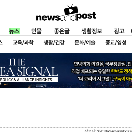
스
교육/과학
생활/건강
문화/예술
종교/영성
작성자: NNP
info@newsandpost.