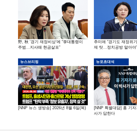
野, 秋 ‘경기 재정비상’에 “李대통령이
추미애 “경기도 재정위
주범…지사때 현금살포”
제 탓…정치공방 말아야
뉴스브리핑
뉴포초대석
[NNP 뉴스 생방송] 2026년 8월 6일(목)
[NNP 특별대담] 홍 기자
사가 답한다