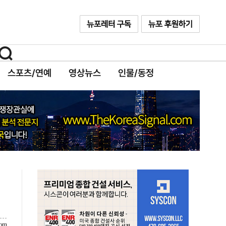
스포츠/연예
영상뉴스
인물/동정
com