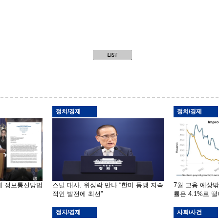
정치/경제
정치/경제
부에 정보통신망법
스틸 대사, 위성락 만나 “한미 동맹 지속
7월 고용 예상
적인 발전에 최선”
률은 4.1%로 
정치/경제
사회/사건