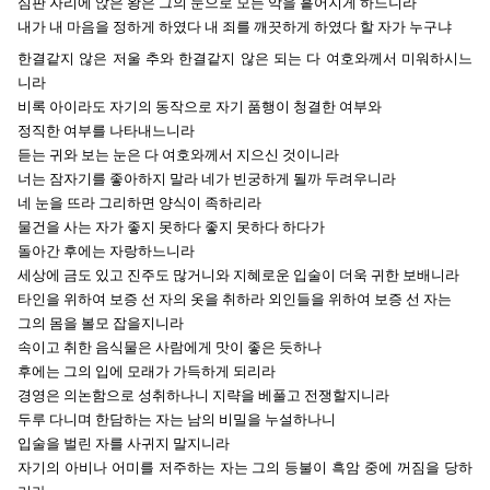
심판 자리에 앉은 왕은 그의 눈으로 모든 악을 흩어지게 하느니라
내가 내 마음을 정하게 하였다 내 죄를 깨끗하게 하였다 할 자가 누구냐
한결같지 않은 저울 추와 한결같지 않은 되는 다 여호와께서 미워하시느
니라
비록 아이라도 자기의 동작으로 자기 품행이 청결한 여부와
정직한 여부를 나타내느니라
듣는 귀와 보는 눈은 다 여호와께서 지으신 것이니라
너는 잠자기를 좋아하지 말라 네가 빈궁하게 될까 두려우니라
네 눈을 뜨라 그리하면 양식이 족하리라
물건을 사는 자가 좋지 못하다 좋지 못하다 하다가
돌아간 후에는 자랑하느니라
세상에 금도 있고 진주도 많거니와 지혜로운 입술이 더욱 귀한 보배니라
타인을 위하여 보증 선 자의 옷을 취하라 외인들을 위하여 보증 선 자는
그의 몸을 볼모 잡을지니라
속이고 취한 음식물은 사람에게 맛이 좋은 듯하나
후에는 그의 입에 모래가 가득하게 되리라
경영은 의논함으로 성취하나니 지략을 베풀고 전쟁할지니라
두루 다니며 한담하는 자는 남의 비밀을 누설하나니
입술을 벌린 자를 사귀지 말지니라
자기의 아비나 어미를 저주하는 자는 그의 등불이 흑암 중에 꺼짐을 당하