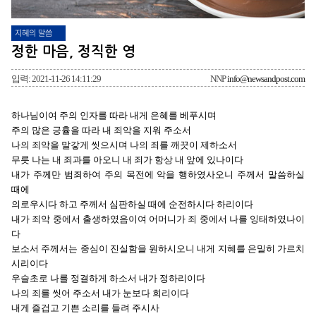
지혜의 말씀
정한 마음, 정직한 영
입력: 2021-11-26 14:11:29
NNP
info@newsandpost.com
하나님이여 주의 인자를 따라 내게 은혜를 베푸시며
주의 많은 긍휼을 따라 내 죄악을 지워 주소서
나의 죄악을 말갛게 씻으시며 나의 죄를 깨끗이 제하소서
무릇 나는 내 죄과를 아오니 내 죄가 항상 내 앞에 있나이다
내가 주께만 범죄하여 주의 목전에 악을 행하였사오니 주께서 말씀하실 
때에
의로우시다 하고 주께서 심판하실 때에 순전하시다 하리이다
내가 죄악 중에서 출생하였음이여 어머니가 죄 중에서 나를 잉태하였나이
다
보소서 주께서는 중심이 진실함을 원하시오니 내게 지혜를 은밀히 가르치
시리이다
우슬초로 나를 정결하게 하소서 내가 정하리이다
나의 죄를 씻어 주소서 내가 눈보다 희리이다
내게 즐겁고 기쁜 소리를 들려 주시사