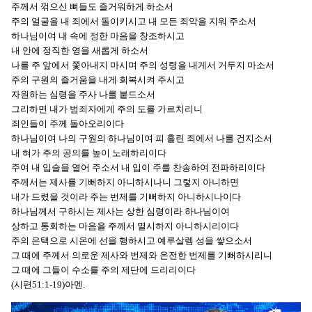
주께서 꺾으신 뼈들도 즐거워하게 하소서
주의 얼굴을 내 죄에서 돌이키시고 내 모든 죄악을 지워 주소서
하나님이여 내 속에 정한 마음을 창조하시고
내 안에 정직한 영을 새롭게 하소서
나를 주 앞에서 쫓아내지 마시며 주의 성령을 내게서 거두지 마소서
주의 구원의 즐거움을 내게 회복시켜 주시고
자원하는 심령을 주사 나를 붙드소서
그리하면 내가 범죄자에게 주의 도를 가르치리니
죄인들이 주께 돌아오리이다
하나님이여 나의 구원의 하나님이여 피 흘린 죄에서 나를 건지소서
내 혀가 주의 공의를 높이 노래하리이다
주여 내 입술을 열어 주소서 내 입이 주를 찬송하여 전파하리이다
주께서는 제사를 기뻐하지 아니하시나니 그렇지 아니하면
내가 드렸을 것이라 주는 번제를 기뻐하지 아니하시나이다
하나님께서 구하시는 제사는 상한 심령이라 하나님이여
상하고 통회하는 마음을 주께서 멸시하지 아니하시리이다
주의 은택으로 시온에 선을 행하시고 예루살렘 성을 쌓으소서
그 때에 주께서 의로운 제사와 번제와 온전한 번제를 기뻐하시리니
그 때에 그들이 수소를 주의 제단에 드리리이다
(시편51:1-19)아멘.