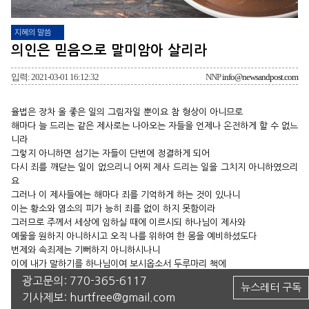
지혜의 말씀
의인은 믿음으로 말미암아 살리라
입력: 2021-03-01 16:12:32
NNP
info@newsandpost.com
율법은 장차 올 좋은 일의 그림자일 뿐이요 참 형상이 아니므로
해마다 늘 드리는 같은 제사로는 나아오는 자들을 언제나 온전하게 할 수 없느
니라
그렇지 아니하면 섬기는 자들이 단번에 정결하게 되어
다시 죄를 깨닫는 일이 없으리니 어찌 제사 드리는 일을 그치지 아니하였으리
요
그러나 이 제사들에는 해마다 죄를 기억하게 하는 것이 있나니
이는 황소와 염소의 피가 능히 죄를 없이 하지 못함이라
그러므로 주께서 세상에 임하실 때에 이르시되 하나님이 제사와
예물을 원하지 아니하시고 오직 나를 위하여 한 몸을 예비하셨도다
번제와 속죄제는 기뻐하지 아니하시나니
이에 내가 말하기를 하나님이여 보시옵소서 두루마리 책에
나를 가리켜 기록된 것과 같이 하나님의 뜻을 행하러 왔나이다 하셨느니라
광고문의:
770-365-6117
뉴스레터 구독
위에 말씀하시기를 주께서는
기사제보:
hurtfree@gmail.com
제사와 예물과 번제와 속죄제는 원하지도 아니하고 기뻐하지도 아니하신다 하