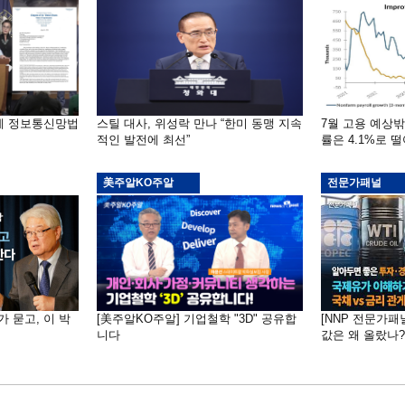
부에 정보통신망법
스틸 대사, 위성락 만나 “한미 동맹 지속
7월 고용 예상
적인 발전에 최선”
률은 4.1%로 
美주알KO주알
전문가패널
가 묻고, 이 박
[美주알KO주알] 기업철학 "3D" 공유합
[NNP 전문가패
니다
값은 왜 올랐나?…