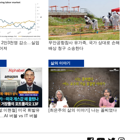
밖 2만3천명 감소…실업
무안공항참사 유가족, 국가 상대로 손해
떨어져
배상 청구 소송한다
삶의 이야기
널:이현철] 미국 휘발유
[최은주의 삶의 이야기] 나는 꼴찌였다
AI 버블 vs IT 버블