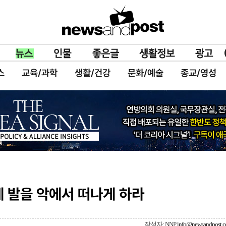
스
교육/과학
생활/건강
문화/예술
종교/영성
네 발을 악에서 떠나게 하라
작성자: NNP
info@newsandpost.