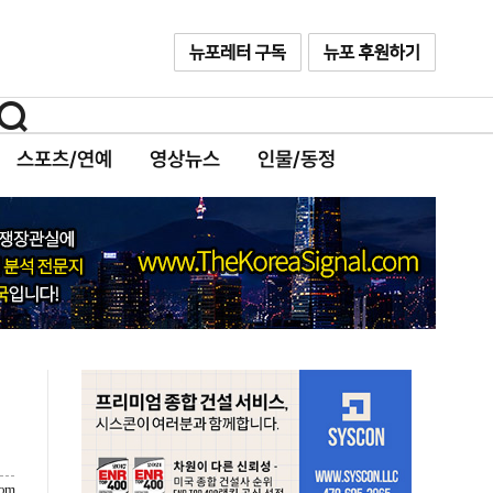
스포츠/연예
영상뉴스
인물/동정
com