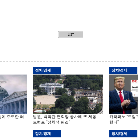
정치/경제
정치/경제
원이 주도한 러
법원, 백악관 연회장 공사에 또 제동…
카라파노 “트럼
트럼프 “정치적 판결”
했다”
정치/경제
정치/경제