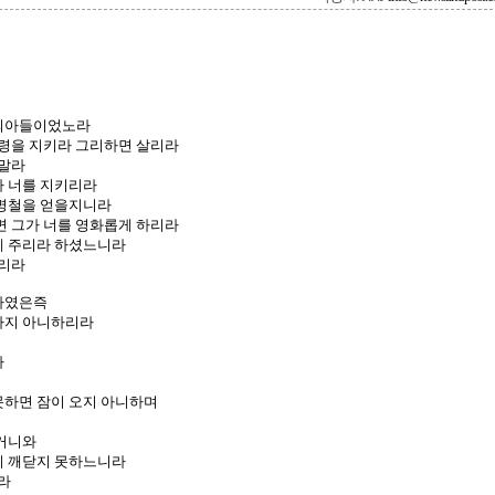
 외아들이었노라
명령을 지키라 그리하면 살리라
 말라
가 너를 지키리라
 명철을 얻을지니라
면 그가 너를 영화롭게 하리라
게 주리라 하셨느니라
길리라
하였은즉
하지 아니하리라
다
못하면 잠이 오지 아니하며
르거니와
지 깨닫지 못하느니라
라