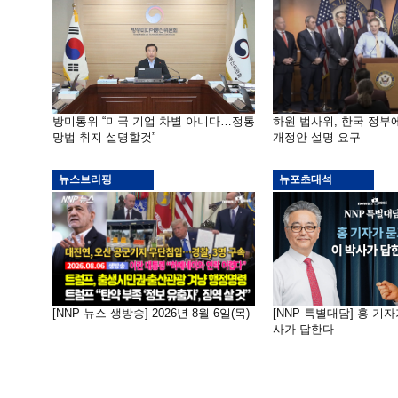
방미통위 “미국 기업 차별 아니다…정통
하원 법사위, 한국 정
망법 취지 설명할것”
개정안 설명 요구
뉴스브리핑
뉴포초대석
[NNP 뉴스 생방송] 2026년 8월 6일(목)
[NNP 특별대담] 홍 기자
사가 답한다