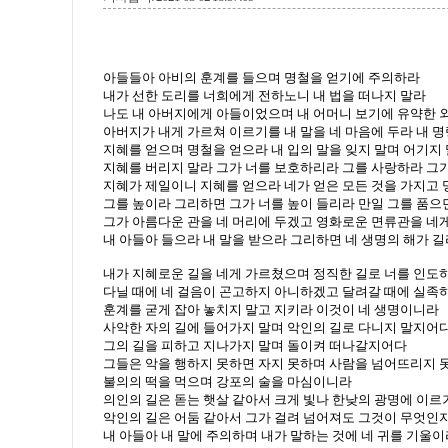
아들들아 아비의 훈계를 들으며 명철을 얻기에 주의하라
내가 선한 도리를 너희에게 전하노니 내 법을 떠나지 말라
나도 내 아버지에게 아들이었으며 내 어머니 보기에 유약한
아버지가 내게 가르쳐 이르기를 내 말을 네 마음에 두라 내 
지혜를 얻으며 명철을 얻으라 내 입의 말을 잊지 말며 어기지
지혜를 버리지 말라 그가 너를 보호하리라 그를 사랑하라 그
지혜가 제일이니 지혜를 얻으라 네가 얻은 모든 것을 가지고
그를 높이라 그리하면 그가 너를 높이 들리라 만일 그를 품으
그가 아름다운 관을 네 머리에 두겠고 영화로운 면류관을 네
내 아들아 들으라 내 말을 받으라 그리하면 네 생명의 해가 
내가 지혜로운 길을 네게 가르쳤으며 정직한 길로 너를 인도
다닐 때에 네 걸음이 곤고하지 아니하겠고 달려갈 때에 실족
훈계를 굳게 잡아 놓치지 말고 지키라 이것이 네 생명이니라
사악한 자의 길에 들어가지 말며 악인의 길로 다니지 말지어
그의 길을 피하고 지나가지 말며 돌이켜 떠나갈지어다
그들은 악을 행하지 못하면 자지 못하며 사람을 넘어뜨리지 
불의의 떡을 먹으며 강포의 술을 마심이니라
의인의 길은 돋는 햇살 같아서 크게 빛나 한낮의 광명에 이
악인의 길은 어둠 같아서 그가 걸려 넘어져도 그것이 무엇인
내 아들아 내 말에 주의하며 내가 말하는 것에 네 귀를 기울이