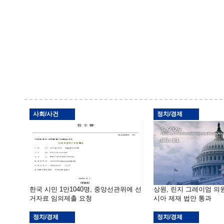
사회/사건
정치/경제
한국 시민 1만1040명, 중앙선관위에 선
상원, 린지 그레이엄 의
거자료 임의제출 요청
시아 제재 법안 통과
정치/경제
정치/경제