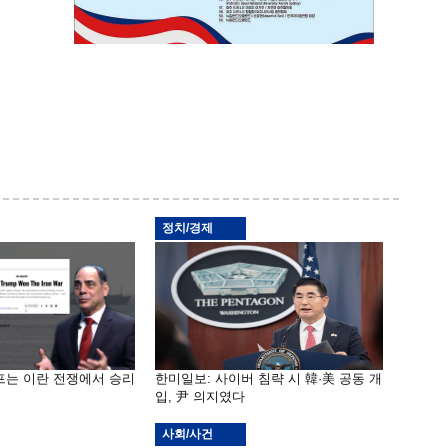
정치/경제
프는 이란 전쟁에서 승리
한미일보: 사이버 침략 시 韓·美 공동 개
입, 尹 의지였다
사회/사건