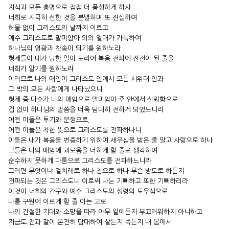
지식과 모든 총명으로 점점 더 풍성하게 하사
너희로 지극히 선한 것을 분별하며 또 진실하여
허물 없이 그리스도의 날까지 이르고
예수 그리스도로 말미암아 의의 열매가 가득하여
하나님의 영광과 찬송이 되기를 원하노라
형제들아 내가 당한 일이 도리어 복음 전파에 진전이 된 줄을
너희가 알기를 원하노라
이러므로 나의 매임이 그리스도 안에서 모든 시위대 안과
그 밖의 모든 사람에게 나타났으니
형제 중 다수가 나의 매임으로 말미암아 주 안에서 신뢰함으로
겁 없이 하나님의 말씀을 더욱 담대히 전하게 되었느니라
어떤 이들은 투기와 분쟁으로,
어떤 이들은 착한 뜻으로 그리스도를 전파하나니
이들은 내가 복음을 변증하기 위하여 세우심을 받은 줄 알고 사랑으로 하나
그들은 나의 매임에 괴로움을 더하게 할 줄로 생각하여
순수하지 못하게 다툼으로 그리스도를 전파하느니라
그러면 무엇이냐 겉치레로 하나 참으로 하나 무슨 방도로 하든지
전파되는 것은 그리스도니 이로써 나는 기뻐하고 또한 기뻐하리라
이것이 너희의 간구와 예수 그리스도의 성령의 도우심으로
나를 구원에 이르게 할 줄 아는 고로
나의 간절한 기대와 소망을 따라 아무 일에든지 부끄러워하지 아니하고
지금도 전과 같이 온전히 담대하여 살든지 죽든지 내 몸에서