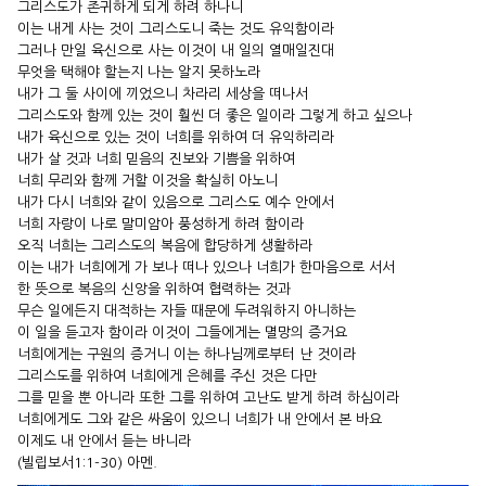
그리스도가 존귀하게 되게 하려 하나니
이는 내게 사는 것이 그리스도니 죽는 것도 유익함이라
그러나 만일 육신으로 사는 이것이 내 일의 열매일진대
무엇을 택해야 할는지 나는 알지 못하노라
내가 그 둘 사이에 끼었으니 차라리 세상을 떠나서
그리스도와 함께 있는 것이 훨씬 더 좋은 일이라 그렇게 하고 싶으나
내가 육신으로 있는 것이 너희를 위하여 더 유익하리라
내가 살 것과 너희 믿음의 진보와 기쁨을 위하여
너희 무리와 함께 거할 이것을 확실히 아노니
내가 다시 너희와 같이 있음으로 그리스도 예수 안에서
너희 자랑이 나로 말미암아 풍성하게 하려 함이라
오직 너희는 그리스도의 복음에 합당하게 생활하라
이는 내가 너희에게 가 보나 떠나 있으나 너희가 한마음으로 서서
한 뜻으로 복음의 신앙을 위하여 협력하는 것과
무슨 일에든지 대적하는 자들 때문에 두려워하지 아니하는
이 일을 듣고자 함이라 이것이 그들에게는 멸망의 증거요
너희에게는 구원의 증거니 이는 하나님께로부터 난 것이라
그리스도를 위하여 너희에게 은혜를 주신 것은 다만
그를 믿을 뿐 아니라 또한 그를 위하여 고난도 받게 하려 하심이라
너희에게도 그와 같은 싸움이 있으니 너희가 내 안에서 본 바요
이제도 내 안에서 듣는 바니라
(빌립보서1:1-30) 아멘.