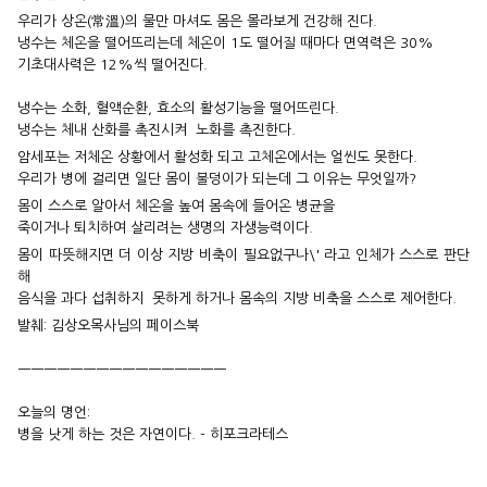
우리가 상온(常溫)의 물만 마셔도 몸은 몰라보게 건강해 진다.
냉수는 체온을 떨어뜨리는데 체온이 1도 떨어질 때마다 면역력은 30%
기초대사력은 12%씩 떨어진다.
냉수는 소화, 혈액순환, 효소의 활성기능을 떨어뜨린다.
냉수는 체내 산화를 촉진시켜 노화를 촉진한다.
암세포는 저체온 상황에서 활성화 되고 고체온에서는 얼씬도 못한다.
우리가 병에 걸리면 일단 몸이 불덩이가 되는데 그 이유는 무엇일까?
몸이 스스로 알아서 체온을 높여 몸속에 들어온 병균을
죽이거나 퇴치하여 살리려는 생명의 자생능력이다.
몸이 따뜻해지면 더 이상 지방 비축이 필요없구나\' 라고 인체가 스스로 판단
해
음식을 과다 섭취하지 못하게 하거나 몸속의 지방 비축을 스스로 제어한다.
발췌: 김상오목사님의 페이스북
ㅡㅡㅡㅡㅡㅡㅡㅡㅡㅡㅡㅡㅡㅡㅡㅡ
오늘의 명언:
병을 낫게 하는 것은 자연이다. - 히포크라테스