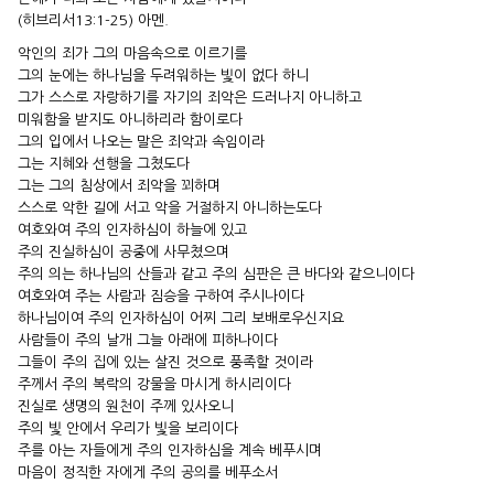
(히브리서13:1-25) 아멘.
악인의 죄가 그의 마음속으로 이르기를
그의 눈에는 하나님을 두려워하는 빛이 없다 하니
그가 스스로 자랑하기를 자기의 죄악은 드러나지 아니하고
미워함을 받지도 아니하리라 함이로다
그의 입에서 나오는 말은 죄악과 속임이라
그는 지혜와 선행을 그쳤도다
그는 그의 침상에서 죄악을 꾀하며
스스로 악한 길에 서고 악을 거절하지 아니하는도다
여호와여 주의 인자하심이 하늘에 있고
주의 진실하심이 공중에 사무쳤으며
주의 의는 하나님의 산들과 같고 주의 심판은 큰 바다와 같으니이다
여호와여 주는 사람과 짐승을 구하여 주시나이다
하나님이여 주의 인자하심이 어찌 그리 보배로우신지요
사람들이 주의 날개 그늘 아래에 피하나이다
그들이 주의 집에 있는 살진 것으로 풍족할 것이라
주께서 주의 복락의 강물을 마시게 하시리이다
진실로 생명의 원천이 주께 있사오니
주의 빛 안에서 우리가 빛을 보리이다
주를 아는 자들에게 주의 인자하심을 계속 베푸시며
마음이 정직한 자에게 주의 공의를 베푸소서