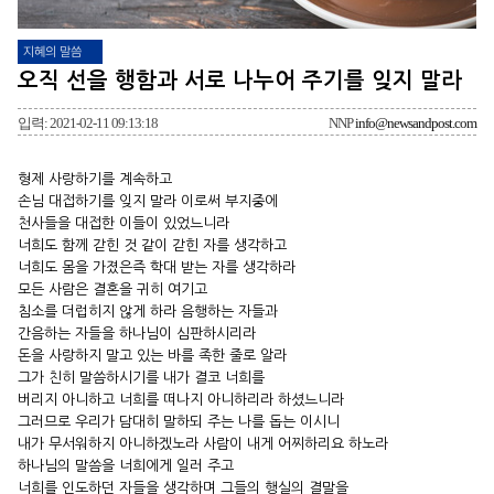
지혜의 말씀
오직 선을 행함과 서로 나누어 주기를 잊지 말라
입력: 2021-02-11 09:13:18
NNP
info@newsandpost.com
형제 사랑하기를 계속하고
손님 대접하기를 잊지 말라 이로써 부지중에
천사들을 대접한 이들이 있었느니라
너희도 함께 갇힌 것 같이 갇힌 자를 생각하고
너희도 몸을 가졌은즉 학대 받는 자를 생각하라
모든 사람은 결혼을 귀히 여기고
침소를 더럽히지 않게 하라 음행하는 자들과
간음하는 자들을 하나님이 심판하시리라
돈을 사랑하지 말고 있는 바를 족한 줄로 알라
그가 친히 말씀하시기를 내가 결코 너희를
버리지 아니하고 너희를 떠나지 아니하리라 하셨느니라
그러므로 우리가 담대히 말하되 주는 나를 돕는 이시니
내가 무서워하지 아니하겠노라 사람이 내게 어찌하리요 하노라
하나님의 말씀을 너희에게 일러 주고
너희를 인도하던 자들을 생각하며 그들의 행실의 결말을