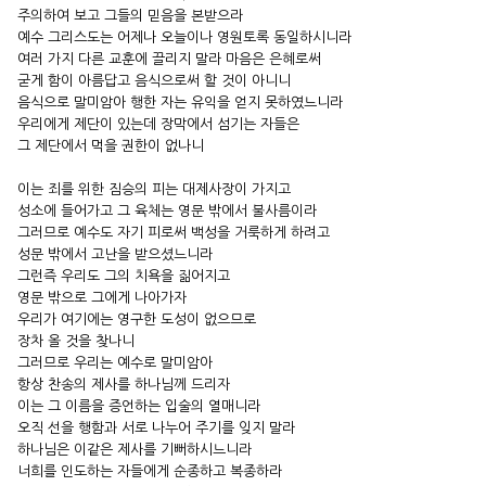
주의하여 보고 그들의 믿음을 본받으라
예수 그리스도는 어제나 오늘이나 영원토록 동일하시니라
여러 가지 다른 교훈에 끌리지 말라 마음은 은혜로써
굳게 함이 아름답고 음식으로써 할 것이 아니니
음식으로 말미암아 행한 자는 유익을 얻지 못하였느니라
우리에게 제단이 있는데 장막에서 섬기는 자들은
그 제단에서 먹을 권한이 없나니
이는 죄를 위한 짐승의 피는 대제사장이 가지고
성소에 들어가고 그 육체는 영문 밖에서 불사름이라
그러므로 예수도 자기 피로써 백성을 거룩하게 하려고
성문 밖에서 고난을 받으셨느니라
그런즉 우리도 그의 치욕을 짊어지고
영문 밖으로 그에게 나아가자
우리가 여기에는 영구한 도성이 없으므로
장차 올 것을 찾나니
그러므로 우리는 예수로 말미암아
항상 찬송의 제사를 하나님께 드리자
이는 그 이름을 증언하는 입술의 열매니라
오직 선을 행함과 서로 나누어 주기를 잊지 말라
하나님은 이같은 제사를 기뻐하시느니라
너희를 인도하는 자들에게 순종하고 복종하라