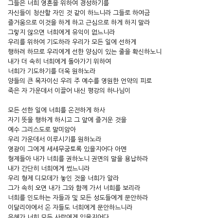
그들은 너희 영혼을 위하여 경성하기를
자신들이 청산할 자인 것 같이 하느니라 그들로 하여금
즐거움으로 이것을 하게 하고 근심으로 하게 하지 말라
그렇지 않으면 너희에게 유익이 없느니라
우리를 위하여 기도하라 우리가 모든 일에 선하게
행하려 하므로 우리에게 선한 양심이 있는 줄을 확신하노니
내가 더 속히 너희에게 돌아가기 위하여
너희가 기도하기를 더욱 원하노라
양들의 큰 목자이신 우리 주 예수를 영원한 언약의 피로
죽은 자 가운데서 이끌어 내신 평강의 하나님이
모든 선한 일에 너희를 온전하게 하사
자기 뜻을 행하게 하시고 그 앞에 즐거운 것을
예수 그리스도로 말미암아
우리 가운데서 이루시기를 원하노라
영광이 그에게 세세무궁토록 있을지어다 아멘
형제들아 내가 너희를 권하노니 권면의 말을 용납하라
내가 간단히 너희에게 썼느니라
우리 형제 디모데가 놓인 것을 너희가 알라
그가 속히 오면 내가 그와 함께 가서 너희를 보리라
너희를 인도하는 자들과 및 모든 성도들에게 문안하라
이달리야에서 온 자들도 너희에게 문안하느니라
은혜가 너희 모든 사람에게 있을지어다