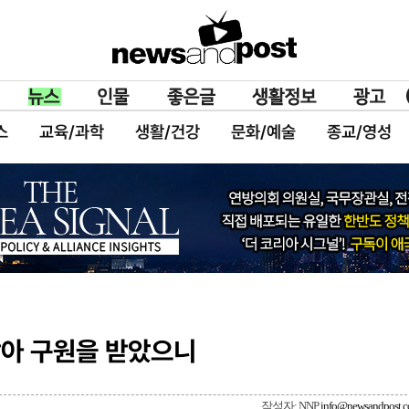
스
교육/과학
생활/건강
문화/예술
종교/영성
아 구원을 받았으니
작성자: NNP
info@newsandpost.