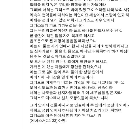
할례를 받지 않은 무리라 칭함을 받는 자들이라
그 때에 너희는 그리스도 밖에 있었고 이스라엘 나라 밖의 
약속의 언약들에 대하여는 외인이요 세상에서 소망이 없고 
이제는 전에 멀리 있던 너희가 그리스도 예수 안에서
그리스도의 피로 가까워졌느니라
그는 우리의 화평이신지라 둘로 하나를 만드사 원수 된 것
곧 중간에 막힌 담을 자기 육체로 허시고
법조문으로 된 계명의 율법을 폐하셨으니
이는 이 둘로 자기 안에서 한 새 사람을 지어 화평하게 하시고
또 십자가로 이 둘을 한 몸으로 하나님과 화목하게 하려 하심
원수 된 것을 십자가로 소멸하시고
또 오셔서 먼 데 있는 너희에게 평안을 전하시고
가까운 데 있는 자들에게 평안을 전하셨으니
이는 그로 말미암아 우리 둘이 한 성령 안에서
아버지께 나아감을 얻게 하려 하심이라
그러므로 이제부터 너희는 외인도 아니요 나그네도 아니요
오직 성도들과 동일한 시민이요 하나님의 권속이라
너희는 사도들과 선지자들의 터 위에 세우심을 입은 자라
그리스도 예수께서 친히 모퉁잇돌이 되셨느니라
그의 안에서 건물마다 서로 연결하여 주 안에서 성전이 되어 
너희도 성령 안에서 하나님이 거하실 처소가 되기 위하여
그리스도 예수 안에서 함께 지어져 가느니라
(에베소서2:1-22) 아멘.