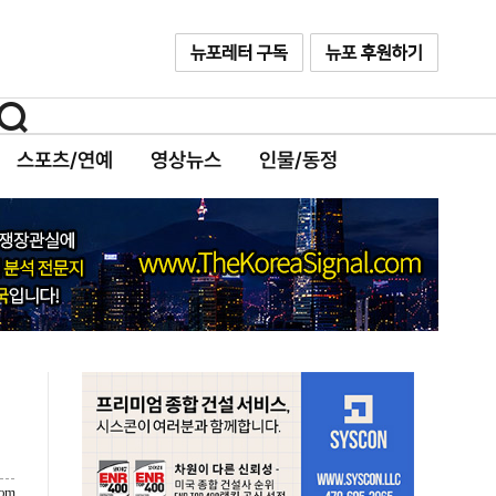
스포츠/연예
영상뉴스
인물/동정
com