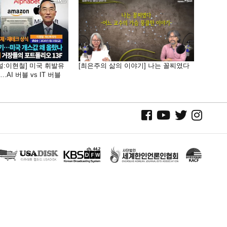
널:이현철] 미국 휘발유
[최은주의 삶의 이야기] 나는 꼴찌였다
AI 버블 vs IT 버블