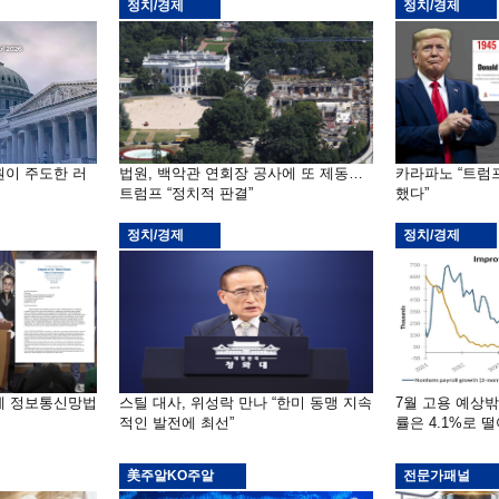
정치/경제
정치/경제
원이 주도한 러
법원, 백악관 연회장 공사에 또 제동…
카라파노 “트럼
트럼프 “정치적 판결”
했다”
정치/경제
정치/경제
부에 정보통신망법
스틸 대사, 위성락 만나 “한미 동맹 지속
7월 고용 예상
적인 발전에 최선”
률은 4.1%로 
美주알KO주알
전문가패널