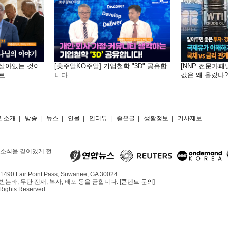
 "살아있는 것이
[美주알KO주알] 기업철학 "3D" 공유합
[NNP 전문가패
로
니다
값은 왜 올랐나?…
 소개
|
방송
|
뉴스
|
인물
|
인터뷰
|
좋은글
|
생활정보
|
기사제보
 소식을 깊이있게 전
490 Fair Point Pass, Suwanee, GA 30024
, 무단 전재, 복사, 배포 등을 금합니다. [
콘텐트 문의
]
 Rights Reserved.