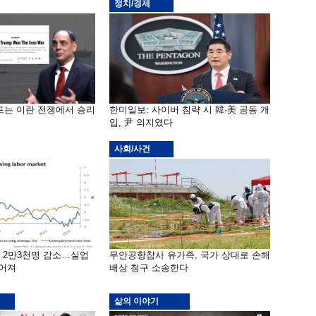
정치/경제
프는 이란 전쟁에서 승리
한미일보: 사이버 침략 시 韓·美 공동 개
입, 尹 의지였다
사회/사건
밖 2만3천명 감소…실업
무안공항참사 유가족, 국가 상대로 손해
떨어져
배상 청구 소송한다
삶의 이야기