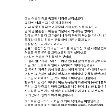
그는 허물과 죄로 죽었던 너희를 살리셨도다
그 때에 너희는 그 가운데서 행하여
이 세상 풍조를 따르고 공중의 권세 잡은 자를 따랐으니
곧 지금 불순종의 아들들 가운데서 역사하는 영이라
전에는 우리도 다 그 가운데서 우리 육체의 욕심을 따라 지내
육체와 마음의 원하는 것을 하여 다른 이들과 같이
본질상 진노의 자녀이었더니
긍휼이 풍성하신 하나님이 우리를 사랑하신 그 큰 사랑을 인
허물로 죽은 우리를 그리스도와 함께 살리셨고
(너희는 은혜로 구원을 받은 것이라)
또 함께 일으키사 그리스도 예수 안에서 함께 하늘에 앉히시
이는 그리스도 예수 안에서 우리에게 자비하심으로써
그 은혜의 지극히 풍성함을 오는 여러 세대에 나타내려 하심
너희는 그 은혜에 의하여 믿음으로 말미암아 구원을 받았으
이것은 너희에게서 난 것이 아니요 하나님의 선물이라
행위에서 난 것이 아니니 이는 누구든지 자랑하지 못하게 함
우리는 그가 만드신 바라 그리스도 예수 안에서 선한 일을 위
지으심을 받은 자니 이 일은 하나님이 전에 예비하사 우리로
그 가운데서 행하게 하려 하심이니라
그러므로 생각하라 너희는 그 때에 육체로는 이방인이요
손으로 육체에 행한 할례를 받은 무리라 칭하는 자들로부터