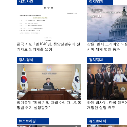
사회/사건
정치/경제
한국 시민 1만1040명, 중앙선관위에 선
상원, 린지 그레이엄 의
거자료 임의제출 요청
시아 제재 법안 통과
정치/경제
정치/경제
방미통위 “미국 기업 차별 아니다…정통
하원 법사위, 한국 정
망법 취지 설명할것”
개정안 설명 요구
뉴스브리핑
뉴포초대석