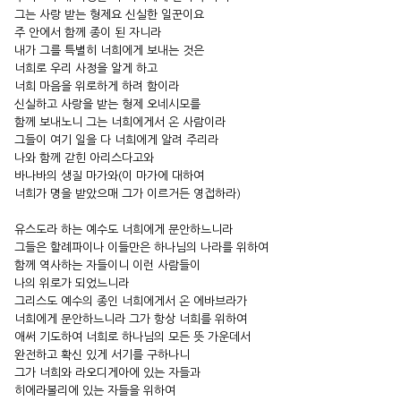
그는 사랑 받는 형제요 신실한 일꾼이요
주 안에서 함께 종이 된 자니라
내가 그를 특별히 너희에게 보내는 것은
너희로 우리 사정을 알게 하고
너희 마음을 위로하게 하려 함이라
신실하고 사랑을 받는 형제 오네시모를
함께 보내노니 그는 너희에게서 온 사람이라
그들이 여기 일을 다 너희에게 알려 주리라
나와 함께 갇힌 아리스다고와
바나바의 생질 마가와(이 마가에 대하여
너희가 명을 받았으매 그가 이르거든 영접하라）
유스도라 하는 예수도 너희에게 문안하느니라
그들은 할례파이나 이들만은 하나님의 나라를 위하여
함께 역사하는 자들이니 이런 사람들이
나의 위로가 되었느니라
그리스도 예수의 종인 너희에게서 온 에바브라가
너희에게 문안하느니라 그가 항상 너희를 위하여
애써 기도하여 너희로 하나님의 모든 뜻 가운데서
완전하고 확신 있게 서기를 구하나니
그가 너희와 라오디게아에 있는 자들과
히에라볼리에 있는 자들을 위하여