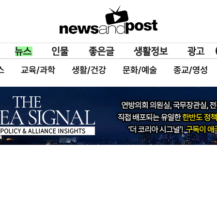
스
교육/과학
생활/건강
문화/예술
종교/영성