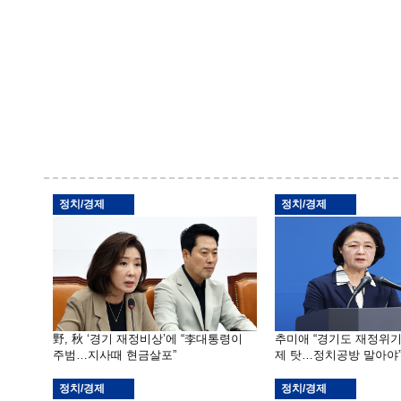
정치/경제
정치/경제
野, 秋 ‘경기 재정비상’에 “李대통령이
추미애 “경기도 재정위
주범…지사때 현금살포”
제 탓…정치공방 말아야
정치/경제
정치/경제