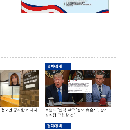
정치/경제
은 청소년 공격한 캐나다
트럼프 “탄약 부족 ‘정보 유출자’, 장기
징역형 구형할 것”
정치/경제