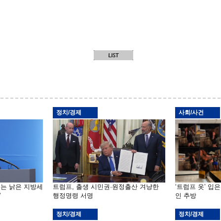
정치/경제
사회/사건
기는 낡은 지방세
트럼프, 출생 시민권·원정출산 겨냥한
‘트럼프 옷’ 입
”
행정명령 서명
인 추방
정치/경제
정치/경제