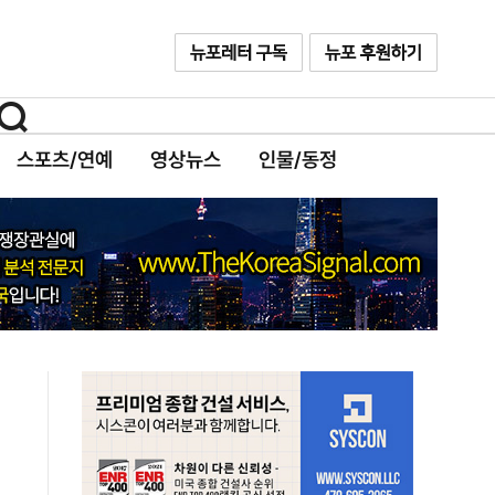
스포츠/연예
영상뉴스
인물/동정