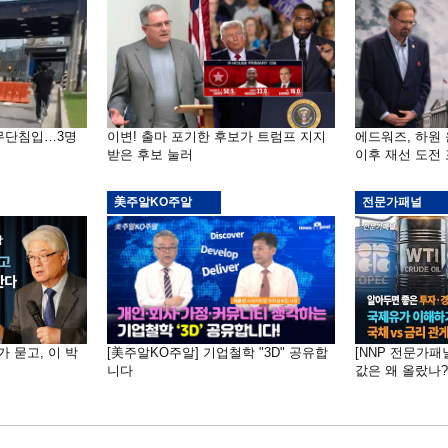
 무단침입…3명
이변! 출마 포기한 후보가 트럼프 지지
에드워즈, 하원
받은 후보 눌러
이후 재선 도전
美주알KO주알
전문가패널
가 묻고, 이 박
[美주알KO주알] 기업철학 "3D" 공유합
[NNP 전문가패
니다
값은 왜 올랐나?…