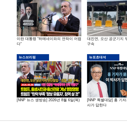
이란 대통령 “하메네이와의 연락이 어렵
대진연, 오산 공군기지
다”
구속
뉴스브리핑
뉴포초대석
[NNP 뉴스 생방송] 2026년 8월 6일(목)
[NNP 특별대담] 홍 기자
사가 답한다