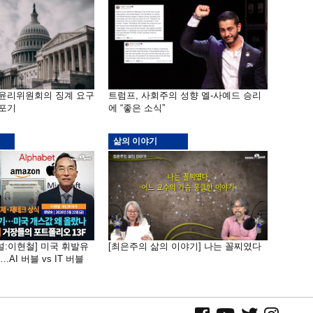
 윤리위원회의 징계 요구
트럼프, 사회주의 성향 엘-사예드 승리
 포기
에 “좋은 소식”
삶의 이야기
널:이현철] 미국 휘발유
[최은주의 삶의 이야기] 나는 꼴찌였다
AI 버블 vs IT 버블