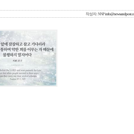
작성자: NNP
info@newsandpost.