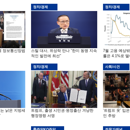
정치/경제
정치/경제
부에 정보통신망법
스틸 대사, 위성락 만나 “한미 동맹 지속
7월 고용 예상
적인 발전에 최선”
률은 4.1%로 
정치/경제
사회/사건
기는 낡은 지방세
트럼프, 출생 시민권·원정출산 겨냥한
‘트럼프 옷’ 입
”
행정명령 서명
인 추방
美주알KO주알
전문가패널