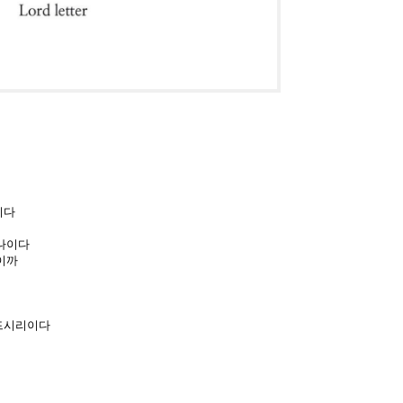
이다
하나이다
이까
붙드시리이다
니