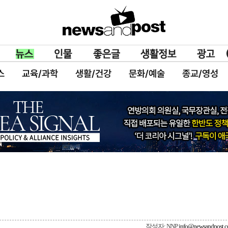
스
교육/과학
생활/건강
문화/예술
종교/영성
작성자: NNP
info@newsandpost.