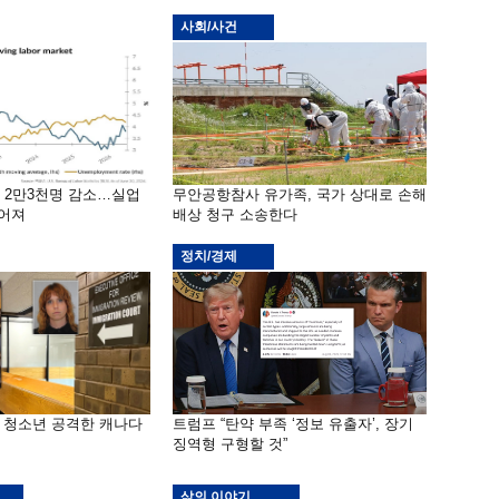
사회/사건
밖 2만3천명 감소…실업
무안공항참사 유가족, 국가 상대로 손해
떨어져
배상 청구 소송한다
정치/경제
은 청소년 공격한 캐나다
트럼프 “탄약 부족 ‘정보 유출자’, 장기
징역형 구형할 것”
삶의 이야기