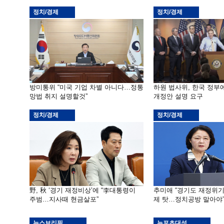
정치/경제
정치/경제
방미통위 “미국 기업 차별 아니다…정통
하원 법사위, 한국 정
망법 취지 설명할것”
개정안 설명 요구
정치/경제
정치/경제
野, 秋 ‘경기 재정비상’에 “李대통령이
추미애 “경기도 재정위
주범…지사때 현금살포”
제 탓…정치공방 말아야
뉴스브리핑
뉴포초대석