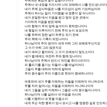
주에게는 흑암과 빛이 같음이니이다
주께서 내 내장을 지으시며 나의 모태에서 나를 만드셨나이
내가 주께 감사하옴은 나를 지으심이 심히 기묘하심이라
주께서 하시는 일이 기이함을 내 영혼이 잘 아나이다
내가 은밀한 데서 지음을 받고 땅의 깊은 곳에서
기이하게 지음을 받은 때에
나의 형체가 주의 앞에 숨겨지지 못하였나이다
내 형질이 이루어지기 전에 주의 눈이 보셨으며
나를 위하여 정한 날이 하루도 되기 전에
주의 책에 다 기록이 되었나이다
하나님이여 주의 생각이 내게 어찌 그리 보배로우신지요
그 수가 어찌 그리 많은지요
내가 세려고 할지라도 그 수가 모래보다 많도소이다
내가 깰 때에도 여전히 주와 함께 있나이다
하나님이여 주께서 반드시 악인을 죽이시리이다
피 흘리기를 즐기는 자들아 나를 떠날지어다
그들이 주를 대하여 악하게 말하며
주의 원수들이 주의 이름으로 헛되이 맹세하나이다
여호와여 내가 주를 미워하는 자들을 미워하지 아니하오며
주를 치러 일어나는 자들을 미워하지 아니하나이까
내가 그들을 심히 미워하니 그들은 나의 원수들이니이다
하나님이여 나를 살피사 내 마음을 아시며
나를 시험하사 내 뜻을 아옵소서
내게 무슨 악한 행위가 있나 보시고 나를 영원한 길로 인도하