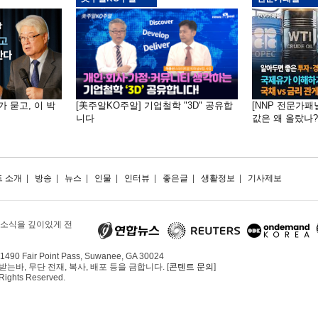
가 묻고, 이 박
[美주알KO주알] 기업철학 "3D" 공유합
[NNP 전문가패
니다
값은 왜 올랐나?…
 소개
|
방송
|
뉴스
|
인물
|
인터뷰
|
좋은글
|
생활정보
|
기사제보
 소식을 깊이있게 전
490 Fair Point Pass, Suwanee, GA 30024
, 무단 전재, 복사, 배포 등을 금합니다. [
콘텐트 문의
]
 Rights Reserved.