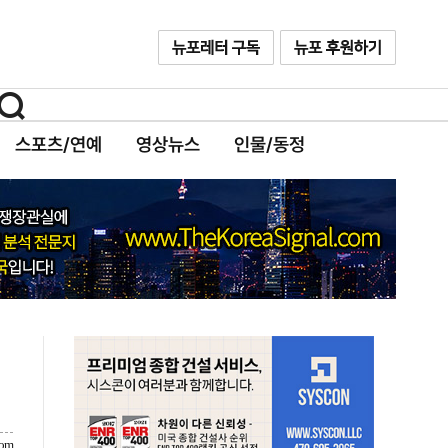
스포츠/연예
영상뉴스
인물/동정
com