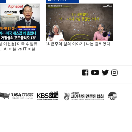
널:이현철] 미국 휘발유
[최은주의 삶의 이야기] 나는 꼴찌였다
AI 버블 vs IT 버블