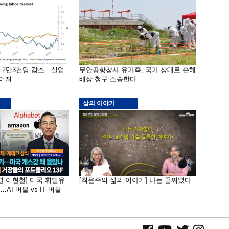
밖 2만3천명 감소…실업
무안공항참사 유가족, 국가 상대로 손해
떨어져
배상 청구 소송한다
삶의 이야기
널:이현철] 미국 휘발유
[최은주의 삶의 이야기] 나는 꼴찌였다
AI 버블 vs IT 버블