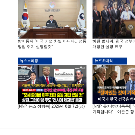
방미통위 “미국 기업 차별 아니다…정통
하원 법사위, 한국 정
망법 취지 설명할것”
개정안 설명 요구
뉴스브리핑
뉴포초대석
[NNP 뉴스 생방송] 2026년 8월 7일(금)
[NNP 웃자!하자!톡톡!]
기적입니다" - 이춘근 장