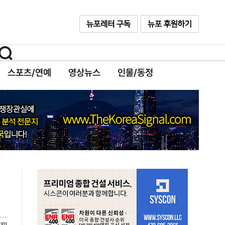
스포츠/연예
영상뉴스
인물/동정
com