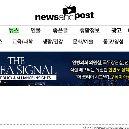
스
교육/과학
생활/건강
문화/예술
종교/영성
작성자: NNP
info@newsandpost.