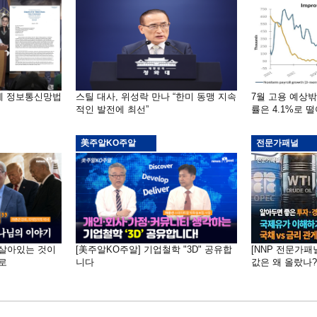
부에 정보통신망법
스틸 대사, 위성락 만나 “한미 동맹 지속
7월 고용 예상
적인 발전에 최선”
률은 4.1%로 
美주알KO주알
전문가패널
 "살아있는 것이
[美주알KO주알] 기업철학 "3D" 공유합
[NNP 전문가패
로
니다
값은 왜 올랐나?…