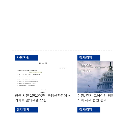
사회/사건
정치/경제
한국 시민 1만1040명, 중앙선관위에 선
상원, 린지 그레이엄 의
거자료 임의제출 요청
시아 제재 법안 통과
정치/경제
정치/경제