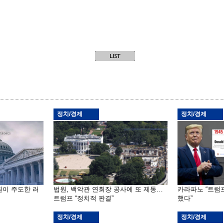
정치/경제
정치/경제
원이 주도한 러
법원, 백악관 연회장 공사에 또 제동…
카라파노 “트럼
트럼프 “정치적 판결”
했다”
정치/경제
정치/경제