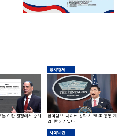
정치/경제
프는 이란 전쟁에서 승리
한미일보: 사이버 침략 시 韓·美 공동 개
입, 尹 의지였다
사회/사건