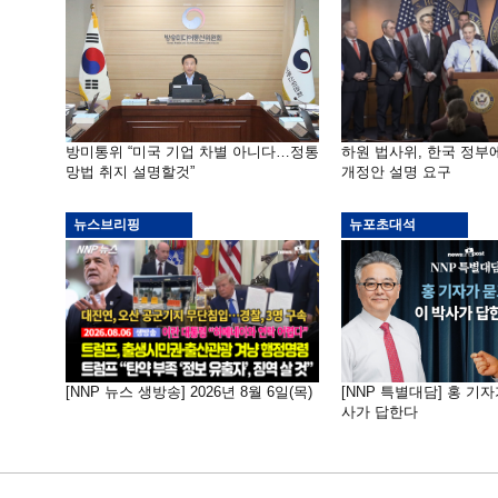
방미통위 “미국 기업 차별 아니다…정통
하원 법사위, 한국 정
망법 취지 설명할것”
개정안 설명 요구
뉴스브리핑
뉴포초대석
[NNP 뉴스 생방송] 2026년 8월 6일(목)
[NNP 특별대담] 홍 기자
사가 답한다