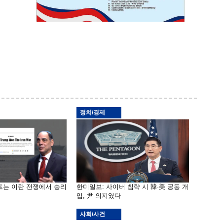
정치/경제
프는 이란 전쟁에서 승리
한미일보: 사이버 침략 시 韓·美 공동 개
입, 尹 의지였다
사회/사건