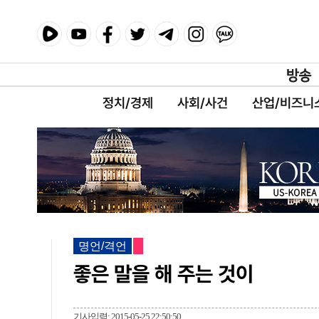
정치/경제
사회/사건
산업/비즈니
명언/격언
좋은 말을 해 주는 것이
기사입력: 2015-05-25 22:50:50