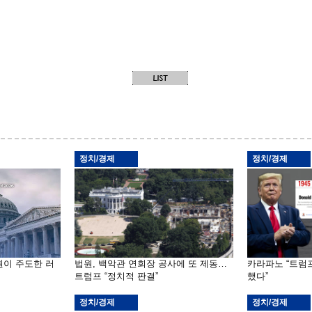
정치/경제
정치/경제
원이 주도한 러
법원, 백악관 연회장 공사에 또 제동…
카라파노 “트럼
트럼프 “정치적 판결”
했다”
정치/경제
정치/경제