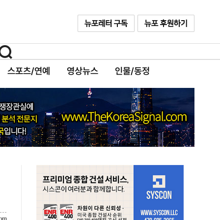
스포츠/연예
영상뉴스
인물/동정
com