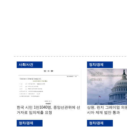
사회/사건
정치/경제
한국 시민 1만1040명, 중앙선관위에 선
상원, 린지 그레이엄 의
거자료 임의제출 요청
시아 제재 법안 통과
정치/경제
정치/경제