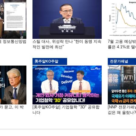
부에 정보통신망법
스틸 대사, 위성락 만나 “한미 동맹 지속
7월 고용 예상
적인 발전에 최선”
률은 4.1%로 
美주알KO주알
전문가패널
가 묻고, 이 박
[美주알KO주알] 기업철학 "3D" 공유합
[NNP 전문가패
니다
값은 왜 올랐나?…