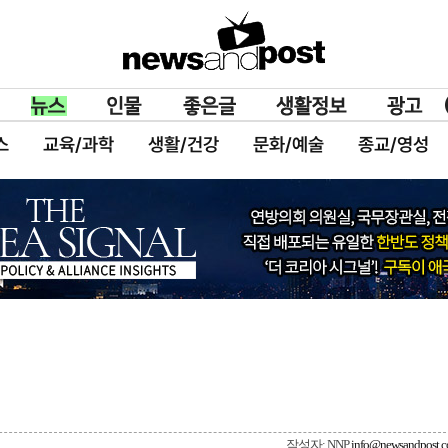
스
교육/과학
생활/건강
문화/예술
종교/영성
작성자: NNP
info@newsandpost.