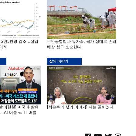
밖 2만3천명 감소…실업
무안공항참사 유가족, 국가 상대로 손해
떨어져
배상 청구 소송한다
삶의 이야기
널:이현철] 미국 휘발유
[최은주의 삶의 이야기] 나는 꼴찌였다
AI 버블 vs IT 버블