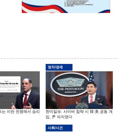
정치/경제
프는 이란 전쟁에서 승리
한미일보: 사이버 침략 시 韓·美 공동 개
입, 尹 의지였다
사회/사건