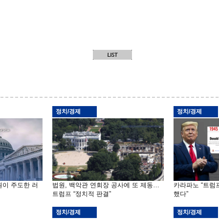
정치/경제
정치/경제
원이 주도한 러
법원, 백악관 연회장 공사에 또 제동…
카라파노 “트럼
트럼프 “정치적 판결”
했다”
정치/경제
정치/경제