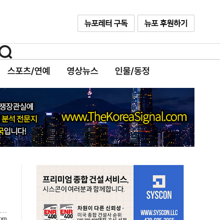
스포츠/연예
영상뉴스
인물/동정
com