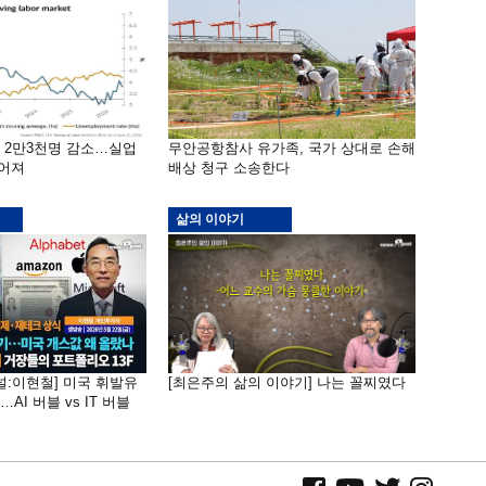
밖 2만3천명 감소…실업
무안공항참사 유가족, 국가 상대로 손해
떨어져
배상 청구 소송한다
삶의 이야기
널:이현철] 미국 휘발유
[최은주의 삶의 이야기] 나는 꼴찌였다
AI 버블 vs IT 버블