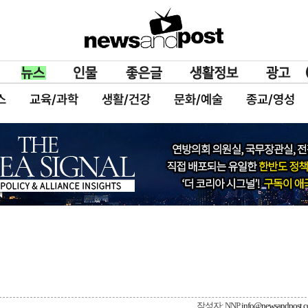
스
교육/과학
생활/건강
문화/예술
종교/영성
작성자: NNP
info@newsandpost.