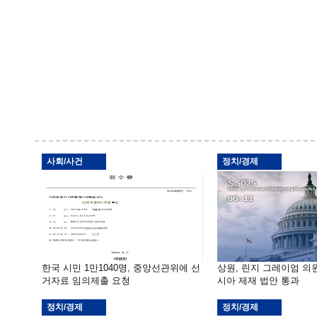
사회/사건
정치/경제
한국 시민 1만1040명, 중앙선관위에 선
상원, 린지 그레이엄 의
거자료 임의제출 요청
시아 제재 법안 통과
정치/경제
정치/경제