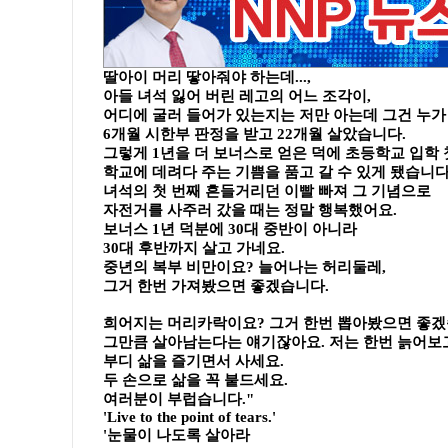
딸아이 머리 땋아줘야 하는데...,
아들 녀석 잃어 버린 레고의 어느 조각이,
어디에 굴러 들어가 있는지는 저만 아는데 그건 누가
6개월 시한부 판정을 받고 22개월 살았습니다.
그렇게 1년을 더 보너스로 얻은 덕에 초등학교 입학
학교에 데려다 주는 기쁨을 품고 갈 수 있게 됐습니다
녀석의 첫 번째 흔들거리던 이빨 빠져 그 기념으로
자전거를 사주러 갔을 때는 정말 행복했어요.
보너스 1년 덕분에 30대 중반이 아니라
30대 후반까지 살고 가네요.
중년의 복부 비만이요? 늘어나는 허리둘레,
그거 한번 가져봤으면 좋겠습니다.
희어지는 머리카락이요? 그거 한번 뽑아봤으면 좋겠
그만큼 살아남는다는 얘기잖아요. 저는 한번 늙어보
부디 삶을 즐기면서 사세요.
두 손으로 삶을 꼭 붙드세요.
여러분이 부럽습니다."
'Live to the point of tears.'
'눈물이 나도록 살아라