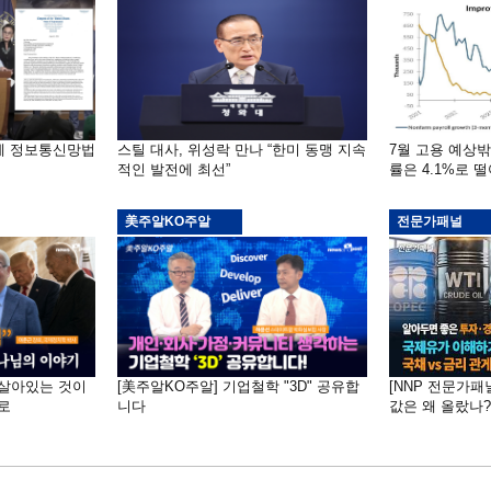
부에 정보통신망법
스틸 대사, 위성락 만나 “한미 동맹 지속
7월 고용 예상
적인 발전에 최선”
률은 4.1%로 
美주알KO주알
전문가패널
 "살아있는 것이
[美주알KO주알] 기업철학 "3D" 공유합
[NNP 전문가패
로
니다
값은 왜 올랐나?…