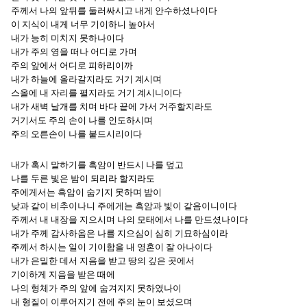
주께서 나의 앞뒤를 둘러싸시고 내게 안수하셨나이다
이 지식이 내게 너무 기이하니 높아서
내가 능히 미치지 못하나이다
내가 주의 영을 떠나 어디로 가며
주의 앞에서 어디로 피하리이까
내가 하늘에 올라갈지라도 거기 계시며
스올에 내 자리를 펼지라도 거기 계시니이다
내가 새벽 날개를 치며 바다 끝에 가서 거주할지라도
거기서도 주의 손이 나를 인도하시며
주의 오른손이 나를 붙드시리이다
내가 혹시 말하기를 흑암이 반드시 나를 덮고
나를 두른 빛은 밤이 되리라 할지라도
주에게서는 흑암이 숨기지 못하며 밤이
낮과 같이 비추이나니 주에게는 흑암과 빛이 같음이니이다
주께서 내 내장을 지으시며 나의 모태에서 나를 만드셨나이다
내가 주께 감사하옴은 나를 지으심이 심히 기묘하심이라
주께서 하시는 일이 기이함을 내 영혼이 잘 아나이다
내가 은밀한 데서 지음을 받고 땅의 깊은 곳에서
기이하게 지음을 받은 때에
나의 형체가 주의 앞에 숨겨지지 못하였나이
내 형질이 이루어지기 전에 주의 눈이 보셨으며