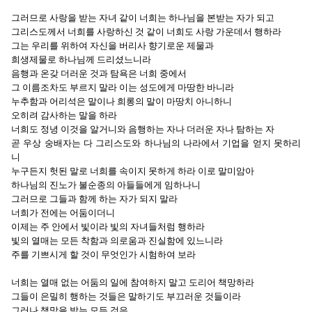
그러므로 사랑을 받는 자녀 같이 너희는 하나님을 본받는 자가 되고
그리스도께서 너희를 사랑하신 것 같이 너희도 사랑 가운데서 행하라
그는 우리를 위하여 자신을 버리사 향기로운 제물과
희생제물로 하나님께 드리셨느니라
음행과 온갖 더러운 것과 탐욕은 너희 중에서
그 이름조차도 부르지 말라 이는 성도에게 마땅한 바니라
누추함과 어리석은 말이나 희롱의 말이 마땅치 아니하니
오히려 감사하는 말을 하라
너희도 정녕 이것을 알거니와 음행하는 자나 더러운 자나 탐하는 자
곧 우상 숭배자는 다 그리스도와 하나님의 나라에서 기업을 얻지 못하리
니
누구든지 헛된 말로 너희를 속이지 못하게 하라 이로 말미암아
하나님의 진노가 불순종의 아들들에게 임하나니
그러므로 그들과 함께 하는 자가 되지 말라
너희가 전에는 어둠이더니
이제는 주 안에서 빛이라 빛의 자녀들처럼 행하라
빛의 열매는 모든 착함과 의로움과 진실함에 있느니라
주를 기쁘시게 할 것이 무엇인가 시험하여 보라
너희는 열매 없는 어둠의 일에 참여하지 말고 도리어 책망하라
그들이 은밀히 행하는 것들은 말하기도 부끄러운 것들이라
그러나 책망을 받는 모든 것은