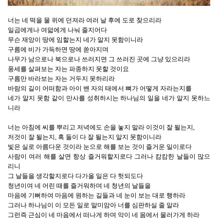
너는 네 떡을 물 위에 던져라 여러 날 후에 도로 찾으리라
일곱에게나 여덟에게 나눠 줄지어다
무슨 재앙이 땅에 임할는지 네가 알지 못함이니라
구름에 비가 가득하면 땅에 쏟아지며
나무가 남으로나 북으로나 쓰러지면 그 쓰러진 곳에 그냥 있으리라
풍세를 살펴보는 자는 파종하지 못할 것이요
구름만 바라보는 자는 거두지 못하리라
바람의 길이 어떠함과 아이 밴 자의 태에서 뼈가 어떻게 자라는지를
네가 알지 못함 같이 만사를 성취하시는 하나님의 일을 네가 알지 못하느
니라
너는 아침에 씨를 뿌리고 저녁에도 손을 놓지 말라 이것이 잘 될는지,
저것이 잘 될는지, 혹 둘이 다 잘 될는지 알지 못함이니라
빛은 실로 아름다운 것이라 눈으로 해를 보는 것이 즐거운 일이로다
사람이 여러 해를 살면 항상 즐거워할지로다 그러나 캄캄한 날들이 많으
리니
그 날들을 생각할지로다 다가올 일은 다 헛되도다
청년이여 네 어린 때를 즐거워하며 네 청년의 날들을
마음에 기뻐하여 마음에 원하는 길들과 네 눈이 보는 대로 행하라
그러나 하나님이 이 모든 일로 말미암아 너를 심판하실 줄 알라
그런즉 근심이 네 마음에서 떠나게 하며 악이 네 몸에서 물러가게 하라