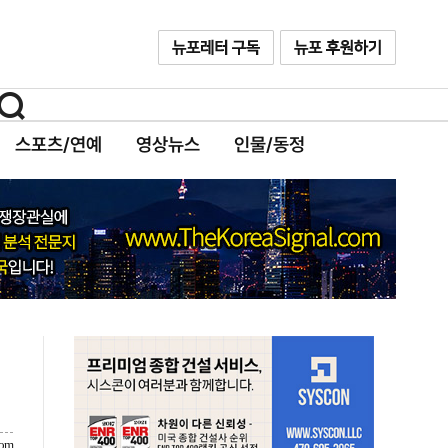
스포츠/연예
영상뉴스
인물/동정
com