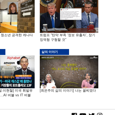
은 청소년 공격한 캐나다
트럼프 “탄약 부족 ‘정보 유출자’, 장기
징역형 구형할 것”
삶의 이야기
널:이현철] 미국 휘발유
[최은주의 삶의 이야기] 나는 꼴찌였다
AI 버블 vs IT 버블