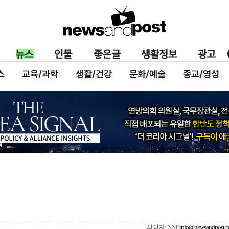
스
교육/과학
생활/건강
문화/예술
종교/영성
작성자: NNP
info@newsandpost.