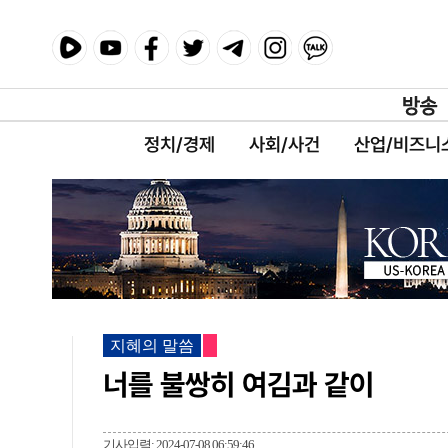
정치/경제
사회/사건
산업/비즈니
지혜의 말씀
너를 불쌍히 여김과 같이
기사입력: 2024-07-08 06:59:46