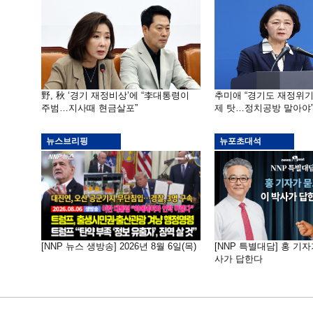
野, 秋 ‘경기 재정비상’에 “李대통령이
추미애 “경기도 재정위
주범…지사때 현금살포”
제 탓…정치공방 말아야
뉴스브리핑
뉴포초대석
[NNP 뉴스 생방송] 2026년 8월 6일(목)
[NNP 특별대담] 홍 기자
사가 답한다