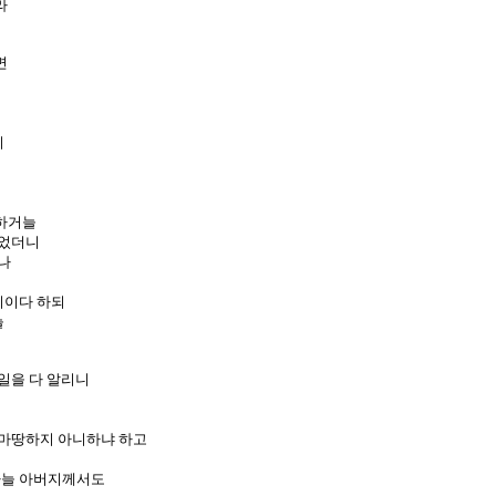
라
면
니
 하거늘
주었더니
나
리이다 하되
늘
일을 다 알리니
 마땅하지 아니하냐 하고
하늘 아버지께서도