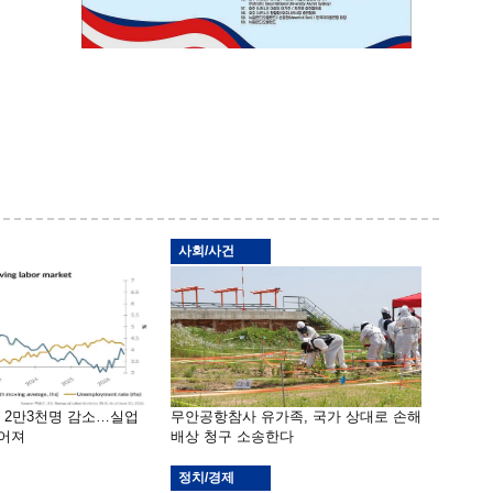
사회/사건
밖 2만3천명 감소…실업
무안공항참사 유가족, 국가 상대로 손해
떨어져
배상 청구 소송한다
정치/경제