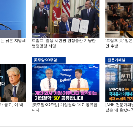
기는 낡은 지방세
트럼프, 출생 시민권·원정출산 겨냥한
‘트럼프 옷’ 입
”
행정명령 서명
인 추방
美주알KO주알
전문가패널
가 묻고, 이 박
[美주알KO주알] 기업철학 "3D" 공유합
[NNP 전문가패
니다
값은 왜 올랐나?…