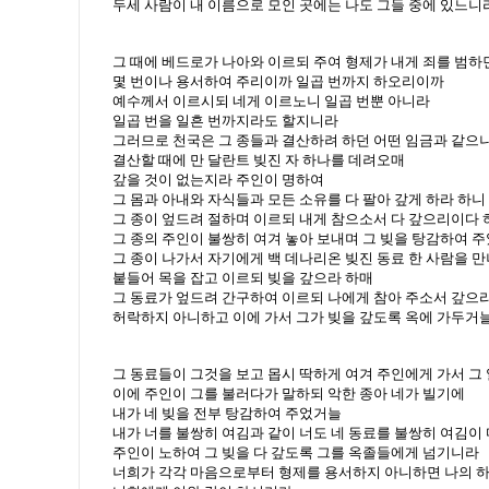
두세 사람이 내 이름으로 모인 곳에는 나도 그들 중에 있느니
그 때에 베드로가 나아와 이르되 주여 형제가 내게 죄를 범하
몇 번이나 용서하여 주리이까 일곱 번까지 하오리이까
예수께서 이르시되 네게 이르노니 일곱 번뿐 아니라
일곱 번을 일흔 번까지라도 할지니라
그러므로 천국은 그 종들과 결산하려 하던 어떤 임금과 같으
결산할 때에 만 달란트 빚진 자 하나를 데려오매
갚을 것이 없는지라 주인이 명하여
그 몸과 아내와 자식들과 모든 소유를 다 팔아 갚게 하라 하니
그 종이 엎드려 절하며 이르되 내게 참으소서 다 갚으리이다
그 종의 주인이 불쌍히 여겨 놓아 보내며 그 빚을 탕감하여 
그 종이 나가서 자기에게 백 데나리온 빚진 동료 한 사람을 만
붙들어 목을 잡고 이르되 빚을 갚으라 하매
그 동료가 엎드려 간구하여 이르되 나에게 참아 주소서 갚으
허락하지 아니하고 이에 가서 그가 빚을 갚도록 옥에 가두거
그 동료들이 그것을 보고 몹시 딱하게 여겨 주인에게 가서 그 
이에 주인이 그를 불러다가 말하되 악한 종아 네가 빌기에
내가 네 빚을 전부 탕감하여 주었거늘
내가 너를 불쌍히 여김과 같이 너도 네 동료를 불쌍히 여김이
주인이 노하여 그 빚을 다 갚도록 그를 옥졸들에게 넘기니라
너희가 각각 마음으로부터 형제를 용서하지 아니하면 나의 