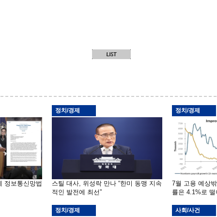
정치/경제
정치/경제
부에 정보통신망법
스틸 대사, 위성락 만나 “한미 동맹 지속
7월 고용 예상
적인 발전에 최선”
률은 4.1%로 
정치/경제
사회/사건