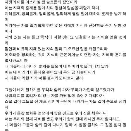
다윗의 아들 이스라엘 왕 솔로몬의 잠언이라
이는 지혜와 훈계를 알게 하며 명철의 말씀을 깨닫게 하며
지혜롭게, 공의롭게, 정의롭게, 정직하게 행할 일에 대하여 훈계를 받게 하
며
어리석은 자를 슬기롭게 하며 젊은 자에게 지식과 근신함을 주기 위한 것
이니
지혜 있는 자는 듣고 학식이 더할 것이요 명철한 자는 지략을 얻을 것이
라
잠언과 비유와 지혜 있는 자의 말과 그 오묘한 말을 깨달으리라
여호와를 경외하는 것이 지식의 근본이거늘 미련한 자는 지혜와 훈계를
멸시하느니라
내 아들아 네 아비의 훈계를 들으며 네 어미의 법을 떠나지 말라
이는 네 머리의 아름다운 관이요 네 목의 금 사슬이니라
내 아들아 악한 자가 너를 꾈지라도 따르지 말라
그들이 네게 말하기를 우리와 함께 가자 우리가 가만히 엎드렸다가
사람의 피를 흘리자 죄 없는 자를 까닭 없이 숨어 기다리다가
스올 같이 그들을 산 채로 삼키며 무덤에 내려가는 자들 같이 통으로 삼키
자
우리가 온갖 보화를 얻으며 빼앗은 것으로 우리 집을 채우리니
너는 우리와 함께 제비를 뽑고 우리가 함께 전대 하나만 두자 할지라도
내 아들아 그들과 함께 길에 다니지 말라 네 발을 금하여 그 길을 밟지 말
라