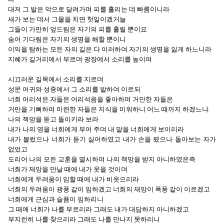
대저 그 발은 악으로 달려가며 피를 흘리는 데 빠름이니라
새가 보는 데서 그물을 치면 헛일이겠거늘
그들이 가만히 엎드림은 자기의 피를 흘릴 뿐이요
숨어 기다림은 자기의 생명을 해할 뿐이니
이익을 탐하는 모든 자의 길은 다 이러하여 자기의 생명을 잃게 하느니라
지혜가 길거리에서 부르며 광장에서 소리를 높이며
시끄러운 길목에서 소리를 지르며
성문 어귀와 성중에서 그 소리를 발하여 이르되
너희 어리석은 자들은 어리석음을 좋아하며 거만한 자들은
거만을 기뻐하며 미련한 자들은 지식을 미워하니 어느 때까지 하겠느냐
나의 책망을 듣고 돌이키라 보라
내가 나의 영을 너희에게 부어 주며 내 말을 너희에게 보이리라
내가 불렀으나 너희가 듣기 싫어하였고 내가 손을 폈으나 돌아보는 자가
없었고
도리어 나의 모든 교훈을 멸시하며 나의 책망을 받지 아니하였은즉
너희가 재앙을 만날 때에 내가 웃을 것이며
너희에게 두려움이 임할 때에 내가 비웃으리라
너희의 두려움이 광풍 같이 임하겠고 너희의 재앙이 폭풍 같이 이르겠고
너희에게 근심과 슬픔이 임하리니
그 때에 너희가 나를 부르리라 그래도 내가 대답하지 아니하겠고
부지런히 나를 찾으리라 그래도 나를 만나지 못하리니