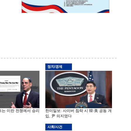
정치/경제
프는 이란 전쟁에서 승리
한미일보: 사이버 침략 시 韓·美 공동 개
입, 尹 의지였다
사회/사건