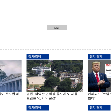
정치/경제
정치/경제
원이 주도한 러
법원, 백악관 연회장 공사에 또 제동…
카라파노 “트럼
트럼프 “정치적 판결”
했다”
정치/경제
정치/경제