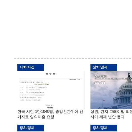
사회/사건
정치/경제
한국 시민 1만1040명, 중앙선관위에 선
상원, 린지 그레이엄 의
거자료 임의제출 요청
시아 제재 법안 통과
정치/경제
정치/경제