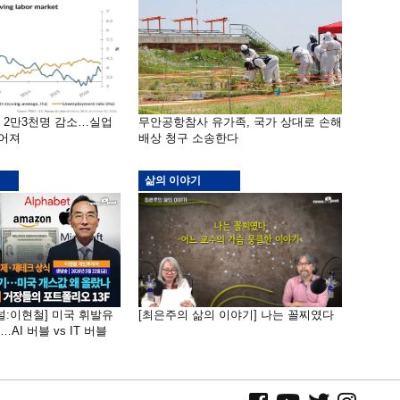
밖 2만3천명 감소…실업
무안공항참사 유가족, 국가 상대로 손해
떨어져
배상 청구 소송한다
삶의 이야기
널:이현철] 미국 휘발유
[최은주의 삶의 이야기] 나는 꼴찌였다
AI 버블 vs IT 버블