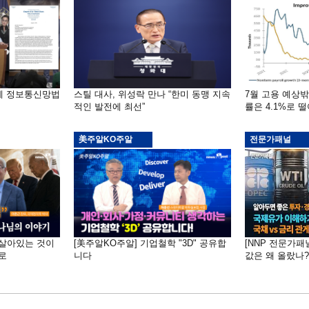
부에 정보통신망법
스틸 대사, 위성락 만나 “한미 동맹 지속
7월 고용 예상
적인 발전에 최선”
률은 4.1%로 
美주알KO주알
전문가패널
 "살아있는 것이
[美주알KO주알] 기업철학 "3D" 공유합
[NNP 전문가패
로
니다
값은 왜 올랐나?…