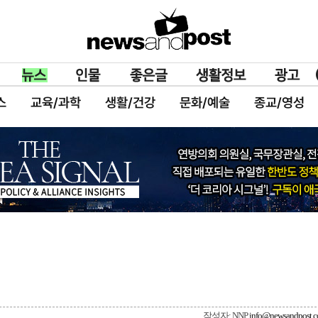
스
교육/과학
생활/건강
문화/예술
종교/영성
작성자: NNP
info@newsandpost.