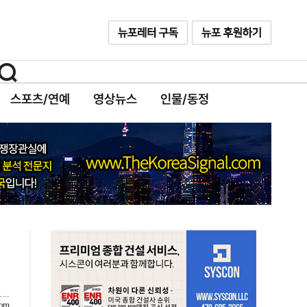
스포츠/연예
영상뉴스
인물/동정
com