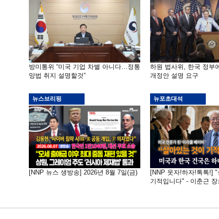
방미통위 “미국 기업 차별 아니다…정통
하원 법사위, 한국 정
망법 취지 설명할것”
개정안 설명 요구
뉴스브리핑
뉴포초대석
[NNP 뉴스 생방송] 2026년 8월 7일(금)
[NNP 웃자!하자!톡톡!]
기적입니다" - 이춘근 장