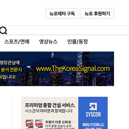
스포츠/연예
영상뉴스
인물/동정