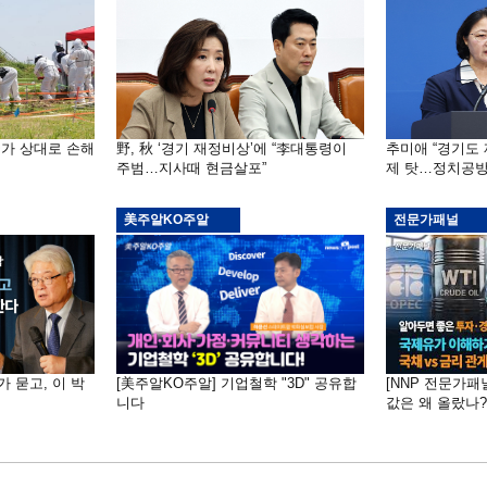
국가 상대로 손해
野, 秋 ‘경기 재정비상’에 “李대통령이
추미애 “경기도
주범…지사때 현금살포”
제 탓…정치공방
美주알KO주알
전문가패널
가 묻고, 이 박
[美주알KO주알] 기업철학 "3D" 공유합
[NNP 전문가패
니다
값은 왜 올랐나?…