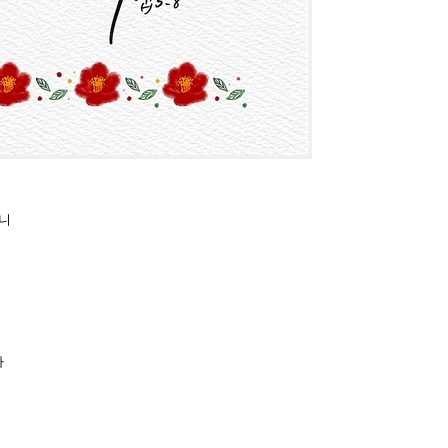
니
라
서