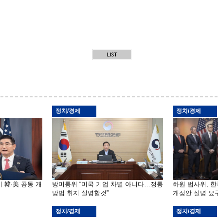
정치/경제
정치/경제
 韓·美 공동 개
방미통위 “미국 기업 차별 아니다…정통
하원 법사위, 
망법 취지 설명할것”
개정안 설명 요
정치/경제
정치/경제