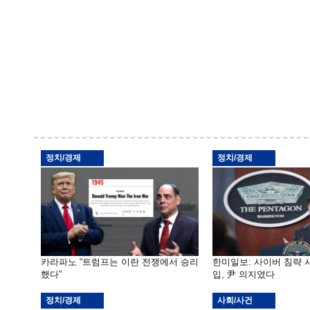
정치/경제
정치/경제
카라파노 “트럼프는 이란 전쟁에서 승리
한미일보: 사이버 침략 시
했다”
입, 尹 의지였다
정치/경제
사회/사건