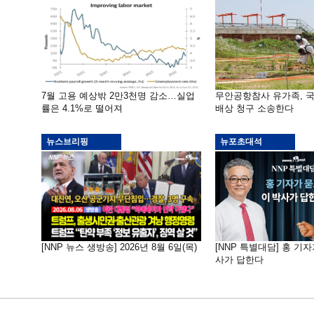
7월 고용 예상밖 2만3천명 감소…실업
무안공항참사 유가족, 
률은 4.1%로 떨어져
배상 청구 소송한다
뉴스브리핑
뉴포초대석
[NNP 뉴스 생방송] 2026년 8월 6일(목)
[NNP 특별대담] 홍 기자
사가 답한다