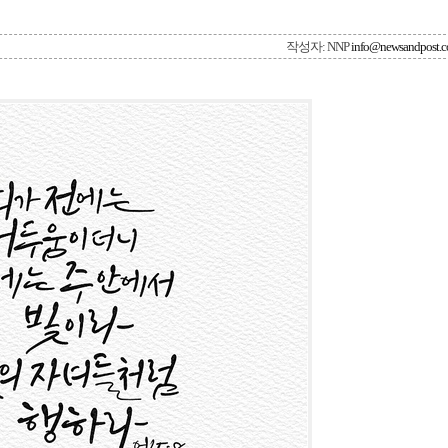
작성자: NNP
info@newsandpost.