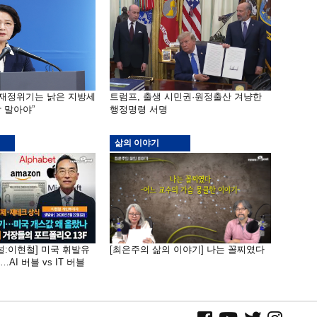
 재정위기는 낡은 지방세
트럼프, 출생 시민권·원정출산 겨냥한
 말아야”
행정명령 서명
삶의 이야기
널:이현철] 미국 휘발유
[최은주의 삶의 이야기] 나는 꼴찌였다
AI 버블 vs IT 버블