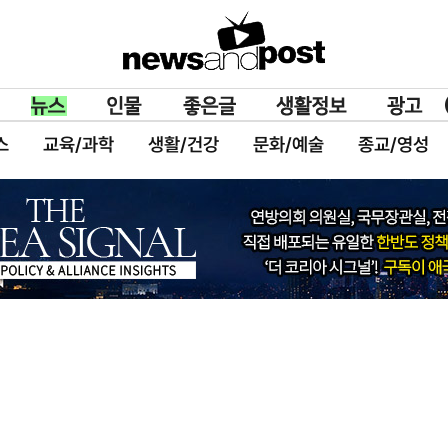
스
교육/과학
생활/건강
문화/예술
종교/영성