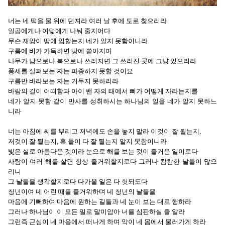
너는 네 떡을 물 위에 던져라 여러 날 후에 도로 찾으리라
일곱에게나 여덟에게 나눠 줄지어다
무슨 재앙이 땅에 임할는지 네가 알지 못함이니라
구름에 비가 가득하면 땅에 쏟아지며
나무가 남으로나 북으로나 쓰러지면 그 쓰러진 곳에 그냥 있으리라
풍세를 살펴보는 자는 파종하지 못할 것이요
구름만 바라보는 자는 거두지 못하리라
바람의 길이 어떠함과 아이 밴 자의 태에서 뼈가 어떻게 자라는지를
네가 알지 못함 같이 만사를 성취하시는 하나님의 일을 네가 알지 못하느
니라
너는 아침에 씨를 뿌리고 저녁에도 손을 놓지 말라 이것이 잘 될는지,
저것이 잘 될는지, 혹 둘이 다 잘 될는지 알지 못함이니라
빛은 실로 아름다운 것이라 눈으로 해를 보는 것이 즐거운 일이로다
사람이 여러 해를 살면 항상 즐거워할지로다 그러나 캄캄한 날들이 많으
리니
그 날들을 생각할지로다 다가올 일은 다 헛되도다
청년이여 네 어린 때를 즐거워하며 네 청년의 날들을
마음에 기뻐하여 마음에 원하는 길들과 네 눈이 보는 대로 행하라
그러나 하나님이 이 모든 일로 말미암아 너를 심판하실 줄 알라
그런즉 근심이 네 마음에서 떠나게 하며 악이 네 몸에서 물러가게 하라