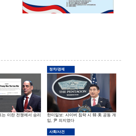
정치/경제
프는 이란 전쟁에서 승리
한미일보: 사이버 침략 시 韓·美 공동 개
입, 尹 의지였다
사회/사건