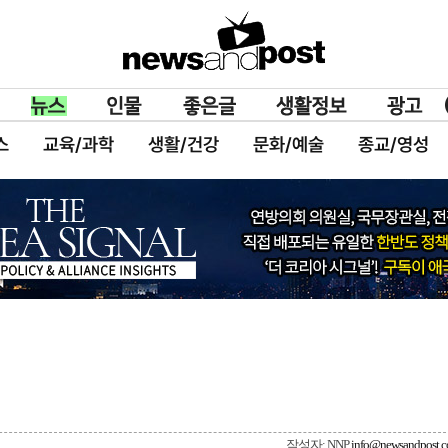
스
교육/과학
생활/건강
문화/예술
종교/영성
작성자: NNP
info@newsandpost.