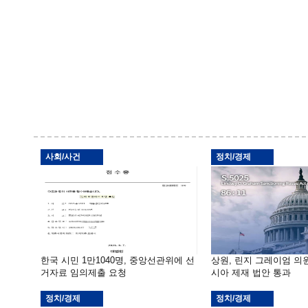
사회/사건
정치/경제
한국 시민 1만1040명, 중앙선관위에 선
상원, 린지 그레이엄 의
거자료 임의제출 요청
시아 제재 법안 통과
정치/경제
정치/경제