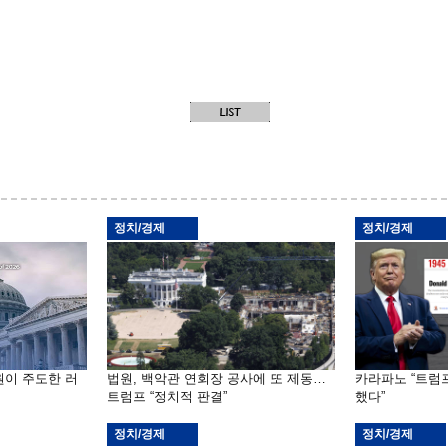
정치/경제
정치/경제
원이 주도한 러
법원, 백악관 연회장 공사에 또 제동…
카라파노 “트럼
트럼프 “정치적 판결”
했다”
정치/경제
정치/경제