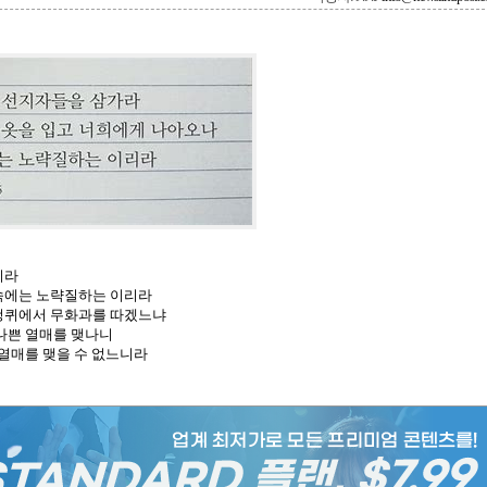
이라
 속에는 노략질하는 이리라
엉겅퀴에서 무화과를 따겠느냐
나쁜 열매를 맺나니
 열매를 맺을 수 없느니라