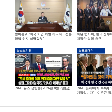
방미통위 “미국 기업 차별 아니다…정통
하원 법사위, 한국 정
망법 취지 설명할것”
개정안 설명 요구
뉴스브리핑
뉴포초대석
[NNP 뉴스 생방송] 2026년 8월 7일(금)
[NNP 웃자!하자!톡톡!]
기적입니다" - 이춘근 장