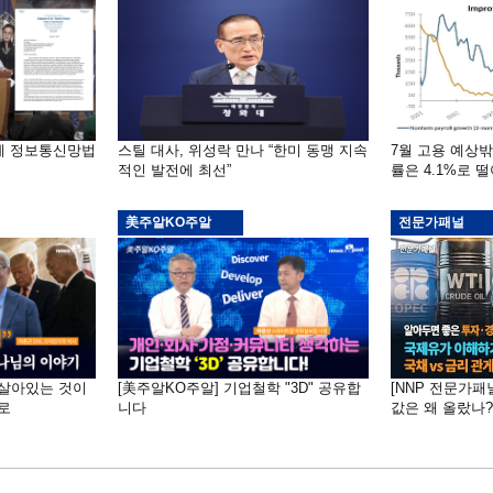
부에 정보통신망법
스틸 대사, 위성락 만나 “한미 동맹 지속
7월 고용 예상
적인 발전에 최선”
률은 4.1%로 
美주알KO주알
전문가패널
 "살아있는 것이
[美주알KO주알] 기업철학 "3D" 공유합
[NNP 전문가패
로
니다
값은 왜 올랐나?…