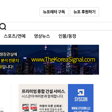
스포츠/연예
영상뉴스
인물/동정
com