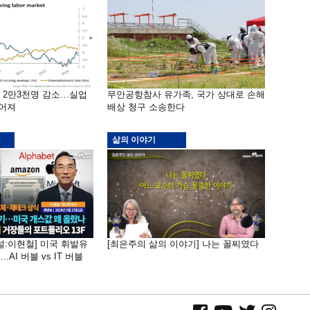
밖 2만3천명 감소…실업
무안공항참사 유가족, 국가 상대로 손해
떨어져
배상 청구 소송한다
삶의 이야기
널:이현철] 미국 휘발유
[최은주의 삶의 이야기] 나는 꼴찌였다
AI 버블 vs IT 버블