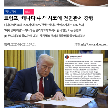
정치/경제
미국
트럼프, 캐나다·中·멕시코에 전면관세 강행
캐나다·멕시코에 25%·中에 10% 관세…캐나다산 에너지에는 10% 부과
“예외 없이 적용”…캐나다 등 반격예고에 ‘보복시 관세 인상 가능’ 위협도
美, 반도체·철강 등도 관세 방침…무차별적 관세에 한국 비상·통상질서 격변
입력: 2025-02-02 16:37:01
NNP
info@newsandpost.com