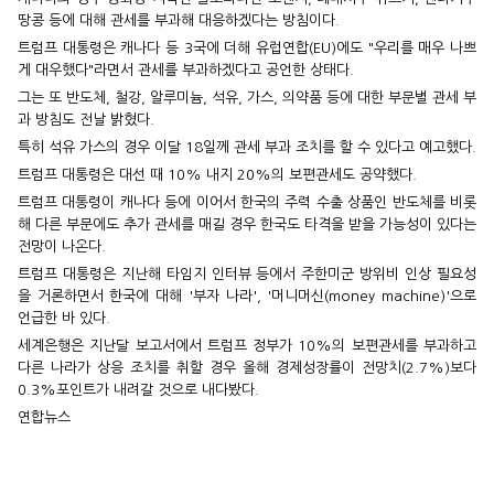
땅콩 등에 대해 관세를 부과해 대응하겠다는 방침이다.
트럼프 대통령은 캐나다 등 3국에 더해 유럽연합(EU)에도 "우리를 매우 나쁘
게 대우했다"라면서 관세를 부과하겠다고 공언한 상태다.
그는 또 반도체, 철강, 알루미늄, 석유, 가스, 의약품 등에 대한 부문별 관세 부
과 방침도 전날 밝혔다.
특히 석유 가스의 경우 이달 18일께 관세 부과 조치를 할 수 있다고 예고했다.
트럼프 대통령은 대선 때 10% 내지 20%의 보편관세도 공약했다.
트럼프 대통령이 캐나다 등에 이어서 한국의 주력 수출 상품인 반도체를 비롯
해 다른 부문에도 추가 관세를 매길 경우 한국도 타격을 받을 가능성이 있다는
전망이 나온다.
트럼프 대통령은 지난해 타임지 인터뷰 등에서 주한미군 방위비 인상 필요성
을 거론하면서 한국에 대해 '부자 나라', '머니머신(money machine)'으로
언급한 바 있다.
세계은행은 지난달 보고서에서 트럼프 정부가 10%의 보편관세를 부과하고
다른 나라가 상응 조치를 취할 경우 올해 경제성장률이 전망치(2.7%)보다
0.3%포인트가 내려갈 것으로 내다봤다.
연합뉴스