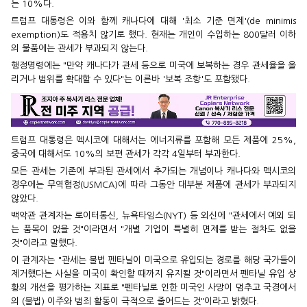
는 10%다.
트럼프 대통령은 이와 함께 캐나다에 대해 '최소 기준 면제'(de minimis
exemption)도 적용치 않기로 했다. 현재는 개인이 수입하는 800달러 이하
의 물품에는 관세가 부과되지 않는다.
행정명령에는 "만약 캐나다가 관세 등으로 미국에 보복하는 경우 관세율을 올
리거나 범위를 확대할 수 있다"는 이른바 '보복 조항'도 포함됐다.
트럼프 대통령은 멕시코에 대해서는 에너지류를 포함해 모든 제품에 25%,
중국에 대해서도 10%의 보편 관세가 각각 4일부터 부과한다.
모든 관세는 기존에 부과된 관세에서 추가되는 개념이나 캐나다와 멕시코의
경우에는 무역협정(USMCA)에 따라 그동안 대부분 제품에 관세가 부과되지
않았다.
백악관 관계자는 로이터통신, 뉴욕타임스(NYT) 등 외신에 "관세에서 예외 되
는 품목이 없을 것"이라면서 "개별 기업이 특별히 면제를 받는 절차도 없을
것"이라고 말했다.
이 관계자는 "관세는 불법 펜타닐이 미국으로 유입되는 경로를 해당 국가들이
제거했다는 사실을 미국이 확인할 때까지 유지될 것"이라면서 펜타닐 유입 상
황의 개선을 평가하는 지표로 "펜타닐로 인한 미국인 사망이 멈추고 국경에서
의 (불법) 이주와 범죄 활동이 극적으로 줄어드는 것"이라고 밝혔다.