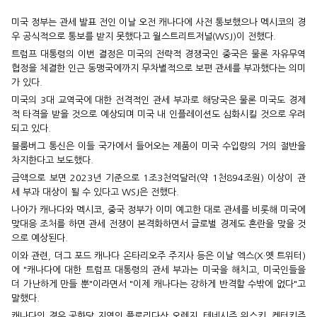
미국 정부는 관세 발표 전인 이날 오전 캐나다에 사전 통보했으나 멕시코의 경
우 공식적으로 통보를 받지 못했다고 월스트리트저널(WSJ)이 전했다.
트럼프 대통령의 이번 결정은 미국의 전략적 경쟁국인 중국은 물론 자유무역
협정을 체결한 인근 동맹국에까지 무차별적으로 보편 관세를 부과했다는 의미
가 있다.
미국의 3대 교역국에 대한 전격적인 관세 부과로 해당국은 물론 미국도 경제
적 타격을 받을 것으로 예상되며 미국 내 인플레이션도 심화시킬 것으로 우려
되고 있다.
블룸버그 통신은 이들 국가에서 들어오는 제품이 미국 수입량의 거의 절반을
차지한다고 보도했다.
금액으로 보면 2023년 기준으로 1조3천억달러(약 1천894조원) 이상이 관
세 부과 대상이 될 수 있다고 WSJ은 전했다.
나아가 캐나다와 멕시코, 중국 정부가 이미 예고한 대로 관세를 비롯해 미국에
맞대응 조처를 하면 관세 전쟁이 본격화하면서 글로벌 경제도 혼란을 맞을 것
으로 예상된다.
이와 관련, 더그 포드 캐나다 온타리오주 주지사 등은 이날 엑스(X·옛 트위터)
에 "캐나다에 대한 트럼프 대통령의 관세 부과는 미국을 해치고, 미국인들을
더 가난하게 만들 뿐"이라면서 "이제 캐나다는 강하게 반격할 수밖에 없다"고
말했다.
캐나다의 경우 공화당 지역인 플로리다산 오렌지, 테네시주 위스키, 켄터키주