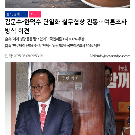
정치/경제
한국
김문수-한덕수 단일화 실무협상 진통…여론조사
방식 이견
金측 “지지 정당 물을 필요 없어”…국민여론조사 100% 주장
韓측 “민주당이 선출하는 것” 반박…‘당원 50%·국민여론조사 50%’ 제안
입력: 2025-05-09 09:53:29
NNP
info@newsandpost.com