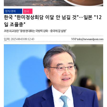
정치/경제
한국
한국 "한미정상회담 이달 안 넘길 것"…일본 "12
일 조율중"
조현 외교장관 “동맹 현대화는 국방력 강화…중국에 잘 설명”
입력: 2025-08-03 09:12:43
NNP
info@newsandpost.com