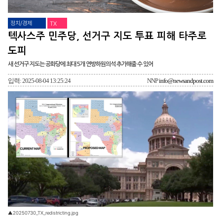
정치/경제
TX
텍사스주 민주당, 선거구 지도 투표 피해 타주로
도피
새 선거구 지도는 공화당에 최대 5개 연방하원의석 추가해줄 수 있어
입력: 2025-08-04 13:25:24
NNP
info@newsandpost.com
▲20250730_TX_redistricting.jpg