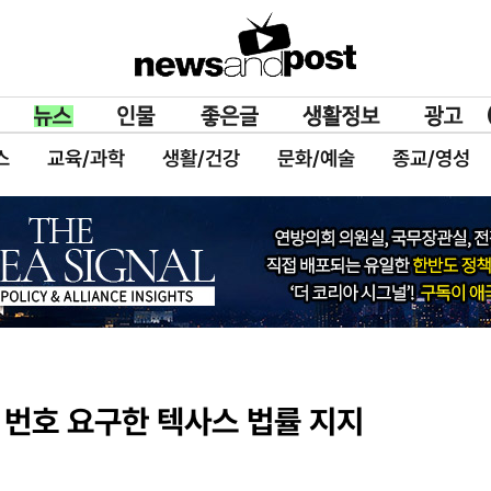
스
교육/과학
생활/건강
문화/예술
종교/영성
증 번호 요구한 텍사스 법률 지지