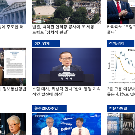
원이 주도한 러
법원, 백악관 연회장 공사에 또 제동…
카라파노 “트럼
트럼프 “정치적 판결”
했다”
정치/경제
정치/경제
부에 정보통신망법
스틸 대사, 위성락 만나 “한미 동맹 지속
7월 고용 예상
적인 발전에 최선”
률은 4.1%로 
美주알KO주알
전문가패널