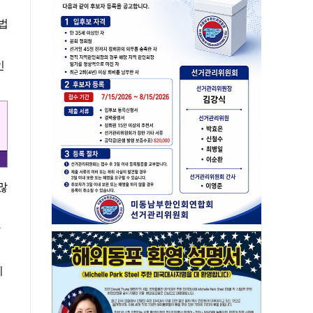
법
인
많
확
시