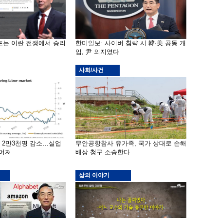
프는 이란 전쟁에서 승리
한미일보: 사이버 침략 시 韓·美 공동 개
입, 尹 의지였다
사회/사건
밖 2만3천명 감소…실업
무안공항참사 유가족, 국가 상대로 손해
떨어져
배상 청구 소송한다
삶의 이야기