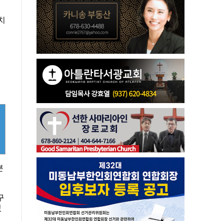
의
치
분
구
있