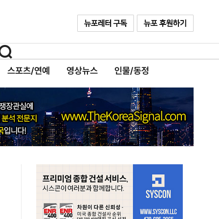
스포츠/연예
영상뉴스
인물/동정