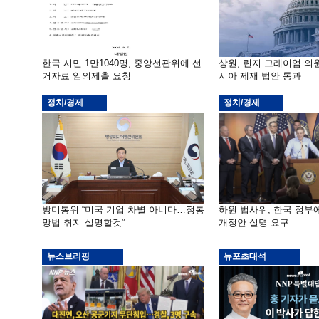
한국 시민 1만1040명, 중앙선관위에 선
상원, 린지 그레이엄 의
거자료 임의제출 요청
시아 제재 법안 통과
정치/경제
정치/경제
방미통위 “미국 기업 차별 아니다…정통
하원 법사위, 한국 정
망법 취지 설명할것”
개정안 설명 요구
뉴스브리핑
뉴포초대석