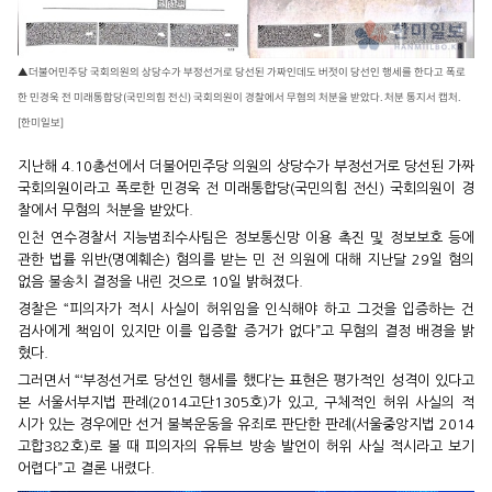
▲더불어민주당 국회의원의 상당수가 부정선거로 당선된 가짜인데도 버젓이 당선인 행세를 한다고 폭로
한 민경욱 전 미래통합당(국민의힘 전신) 국회의원이 경찰에서 무혐의 처분을 받았다. 처분 통지서 캡처.
[한미일보]
지난해 4.10총선에서 더불어민주당 의원의 상당수가 부정선거로 당선된 가짜
국회의원이라고 폭로한 민경욱 전 미래통합당(국민의힘 전신) 국회의원이 경
찰에서 무혐의 처분을 받았다.
인천 연수경찰서 지능범죄수사팀은 정보통신망 이용 촉진 및 정보보호 등에
관한 법률 위반(명예훼손) 혐의를 받는 민 전 의원에 대해 지난달 29일 혐의
없음 불송치 결정을 내린 것으로 10일 밝혀졌다.
경찰은 “피의자가 적시 사실이 허위임을 인식해야 하고 그것을 입증하는 건
검사에게 책임이 있지만 이를 입증할 증거가 없다”고 무혐의 결정 배경을 밝
혔다.
그러면서 “‘부정선거로 당선인 행세를 했다’는 표현은 평가적인 성격이 있다고
본 서울서부지법 판례(2014고단1305호)가 있고, 구체적인 허위 사실의 적
시가 있는 경우에만 선거 불복운동을 유죄로 판단한 판례(서울중앙지법 2014
고합382호)로 볼 때 피의자의 유튜브 방송 발언이 허위 사실 적시라고 보기
어렵다”고 결론 내렸다.