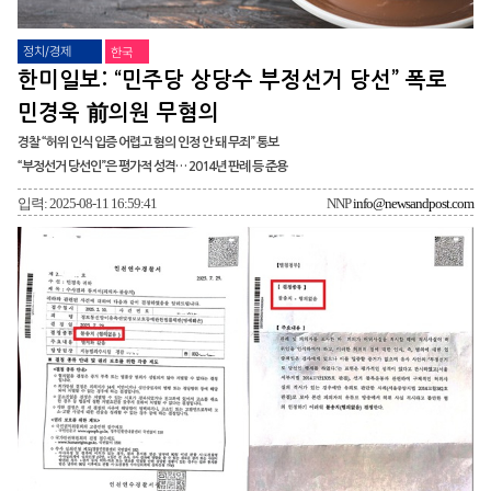
정치/경제
한국
한미일보: “민주당 상당수 부정선거 당선” 폭로
민경욱 前의원 무혐의
경찰 “허위 인식 입증 어렵고 혐의 인정 안 돼 무죄” 통보
“부정선거 당선인”은 평가적 성격… 2014년 판례 등 준용
입력: 2025-08-11 16:59:41
NNP
info@newsandpost.com