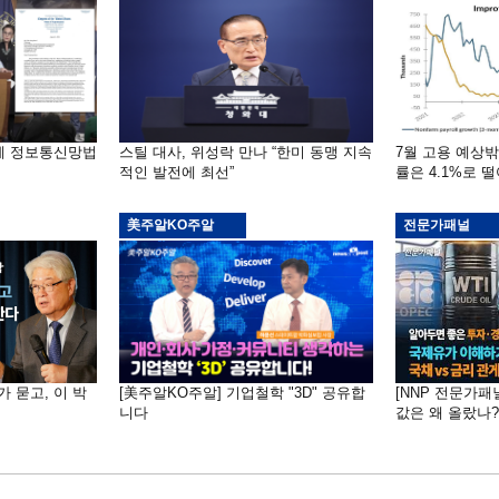
부에 정보통신망법
스틸 대사, 위성락 만나 “한미 동맹 지속
7월 고용 예상
적인 발전에 최선”
률은 4.1%로 
美주알KO주알
전문가패널
가 묻고, 이 박
[美주알KO주알] 기업철학 "3D" 공유합
[NNP 전문가패
니다
값은 왜 올랐나?…