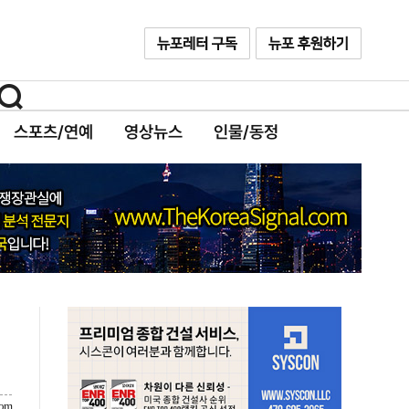
스포츠/연예
영상뉴스
인물/동정
com