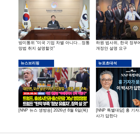
방미통위 “미국 기업 차별 아니다…정통
하원 법사위, 한국 정
망법 취지 설명할것”
개정안 설명 요구
뉴스브리핑
뉴포초대석
[NNP 뉴스 생방송] 2026년 8월 6일(목)
[NNP 특별대담] 홍 기자
사가 답한다