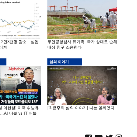
밖 2만3천명 감소…실업
무안공항참사 유가족, 국가 상대로 손해
떨어져
배상 청구 소송한다
삶의 이야기
널:이현철] 미국 휘발유
[최은주의 삶의 이야기] 나는 꼴찌였다
AI 버블 vs IT 버블