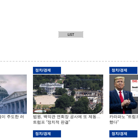
정치/경제
정치/경제
원이 주도한 러
법원, 백악관 연회장 공사에 또 제동…
카라파노 “트럼
트럼프 “정치적 판결”
했다”
정치/경제
정치/경제