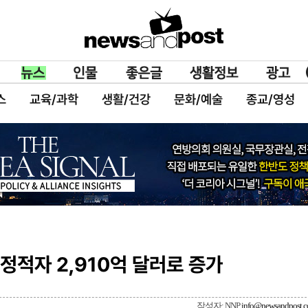
스
교육/과학
생활/건강
문화/예술
종교/영성
정적자 2,910억 달러로 증가
작성자: NNP
info@newsandpost.