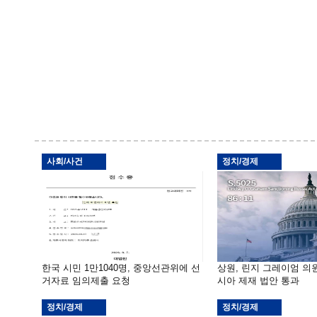
사회/사건
정치/경제
한국 시민 1만1040명, 중앙선관위에 선
상원, 린지 그레이엄 의
거자료 임의제출 요청
시아 제재 법안 통과
정치/경제
정치/경제