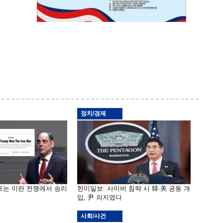
정치/경제
프는 이란 전쟁에서 승리
한미일보: 사이버 침략 시 韓·美 공동 개
입, 尹 의지였다
사회/사건