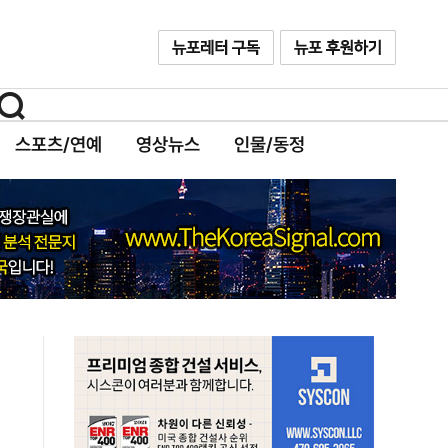
스포츠/연예
영상뉴스
인물/동정