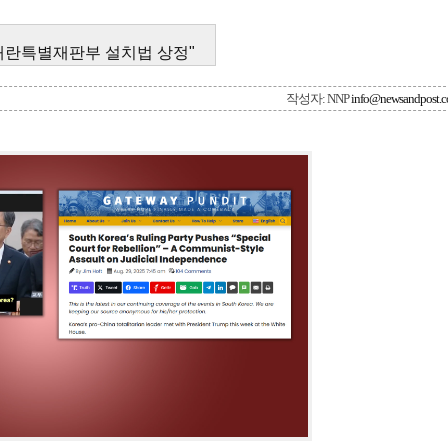
 내란특별재판부 설치법 상정"
작성자: NNP
info@newsandpost.