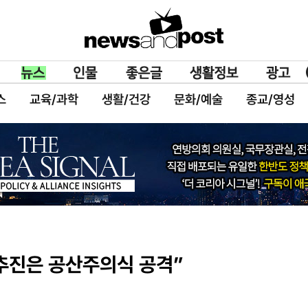
스
교육/과학
생활/건강
문화/예술
종교/영성
 추진은 공산주의식 공격”