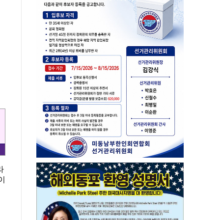
라
이
제