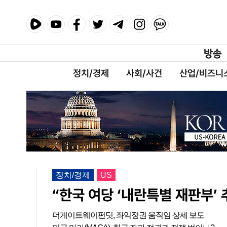
정치/경제
사회/사건
산업/비즈니
정치/경제
US
“한국 여당 ‘내란특별 재판부’
더게이트웨이펀딧, 좌익정권 움직임 상세 보도