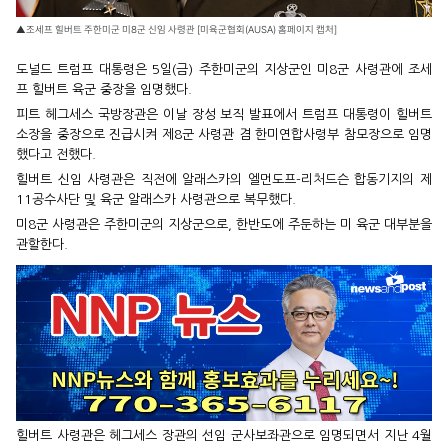
▲조세프 힐버트 주한미군 미8군 신임 사령관 [미육군협회(AUSA) 홈페이지 캡처]
도널드 트럼프 대통령은 5일(금) 주한미군의 지상군인 미8군 사령관에 조세
프 힐버트 육군 중장을 임명했다.
피트 헤그세스 국방장관은 이날 장성 보직 발표에서 트럼프 대통령이 힐버트
소장을 중장으로 진급시켜 제8군 사령관 겸 한미연합사령부 참모장으로 임명
했다고 전했다.
힐버트 신임 사령관은 직전에 알래스카의 엘먼도프-리처드슨 합동기지의 제
11공수사단 및 육군 알래스카 사령관으로 복무했다.
미8군 사령관은 주한미군의 지상군으로, 한반도에 주둔하는 미 육군 대부분을
관할한다.
힐버트 사령관은 헤그세스 장관의 선임 군사보좌관으로 임명되면서 지난 4월