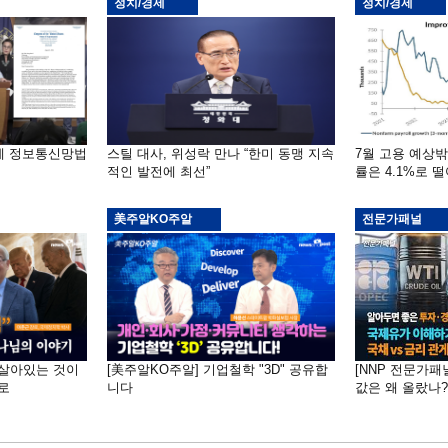
정치/경제
정치/경제
부에 정보통신망법
스틸 대사, 위성락 만나 “한미 동맹 지속
7월 고용 예상
적인 발전에 최선”
률은 4.1%로 
美주알KO주알
전문가패널
 "살아있는 것이
[美주알KO주알] 기업철학 "3D" 공유합
[NNP 전문가패
로
니다
값은 왜 올랐나?…