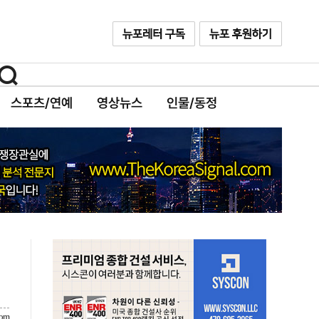
스포츠/연예
영상뉴스
인물/동정
com