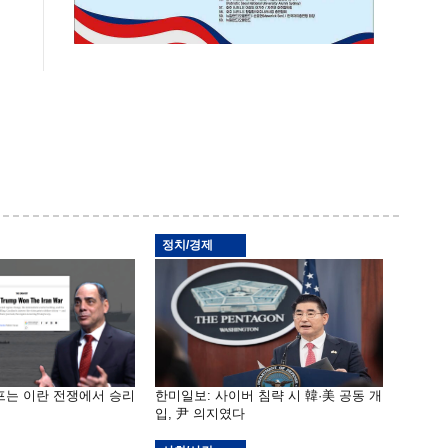
정치/경제
프는 이란 전쟁에서 승리
한미일보: 사이버 침략 시 韓·美 공동 개
입, 尹 의지였다