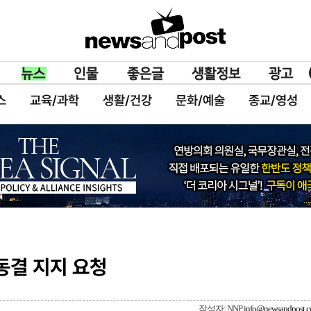
스
교육/과학
생활/건강
문화/예술
종교/영성
동결 지지 요청
작성자: NNP
info@newsandpost.