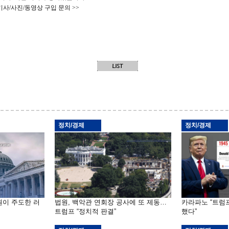
기사/사진/동영상 구입 문의 >>
정치/경제
정치/경제
원이 주도한 러
법원, 백악관 연회장 공사에 또 제동…
카라파노 “트럼
트럼프 “정치적 판결”
했다”