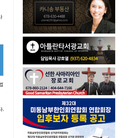
사
법
다.