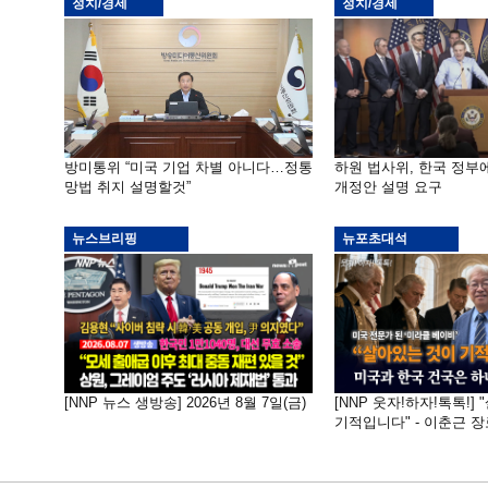
정치/경제
정치/경제
방미통위 “미국 기업 차별 아니다…정통
하원 법사위, 한국 정
망법 취지 설명할것”
개정안 설명 요구
뉴스브리핑
뉴포초대석
[NNP 뉴스 생방송] 2026년 8월 7일(금)
[NNP 웃자!하자!톡톡!]
기적입니다" - 이춘근 장