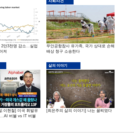
사회/사건
밖 2만3천명 감소…실업
무안공항참사 유가족, 국가 상대로 손해
떨어져
배상 청구 소송한다
삶의 이야기
널:이현철] 미국 휘발유
[최은주의 삶의 이야기] 나는 꼴찌였다
AI 버블 vs IT 버블