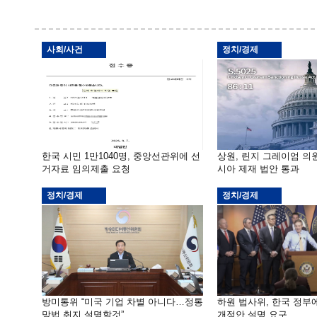
사회/사건
정치/경제
한국 시민 1만1040명, 중앙선관위에 선
상원, 린지 그레이엄 의
거자료 임의제출 요청
시아 제재 법안 통과
정치/경제
정치/경제
방미통위 “미국 기업 차별 아니다…정통
하원 법사위, 한국 정
망법 취지 설명할것”
개정안 설명 요구