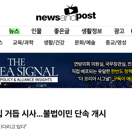
스
교육/과학
생활/건강
문화/예술
종교/영성
입 거듭 시사…불법이민 단속 개시
기다리고 있다”