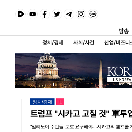
정치/경제
사회/사건
산업/비즈니
정치/경제
IL
트럼프 "시카고 고칠 것" 軍투
“일리노이 주민들, 보호 요구해야…시카고의 헬프콜 