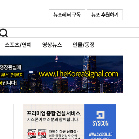
스포츠/연예
영상뉴스
인물/동정