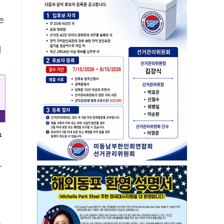
는
에
구
자