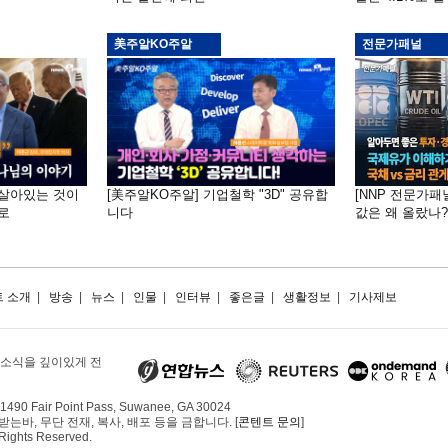
美주알KO주알
전문가패널
 "살아있는 것이
[美주알KO주알] 기업철학 "3D" 공유합
[NNP 전문가패
로
니다
값은 왜 올랐나?…
 소개
|
방송
|
뉴스
|
인물
|
인터뷰
|
좋은글
|
생활정보
|
기사제보
 소식을 깊이있게 전
490 Fair Point Pass, Suwanee, GA 30024
, 무단 전재, 복사, 배포 등을 금합니다. [
콘텐트 문의
]
 Rights Reserved.