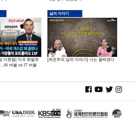
삶의 이야기
널:이현철] 미국 휘발유
[최은주의 삶의 이야기] 나는 꼴찌였다
AI 버블 vs IT 버블