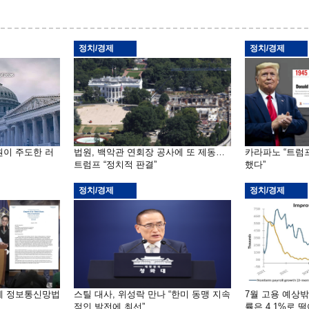
정치/경제
정치/경제
원이 주도한 러
법원, 백악관 연회장 공사에 또 제동…
카라파노 “트럼
트럼프 “정치적 판결”
했다”
정치/경제
정치/경제
부에 정보통신망법
스틸 대사, 위성락 만나 “한미 동맹 지속
7월 고용 예상
적인 발전에 최선”
률은 4.1%로 