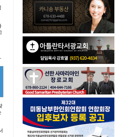
싶
과
고
.
맞
는
서