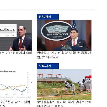
정치/경제
프는 이란 전쟁에서 승리
한미일보: 사이버 침략 시 韓·美 공동 개
입, 尹 의지였다
사회/사건
밖 2만3천명 감소…실업
무안공항참사 유가족, 국가 상대로 손해
떨어져
배상 청구 소송한다