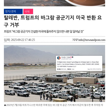
정치/경제
국제
탈레반, 트럼프의 바그람 공군기지 미국 반환 요
구 거부
트럼프 “바그람 공군기지 건설한 미국에 돌려주지 않으면 나쁜 일 일어날 것”
입력: 2025-09-22 17:46:25
NNP
info@newsandpost.com
▲2021년 7월 5일 아프가니스탄 파르완 주에 있는 바그람 미 공군 기지 에서 미군이 철수한 후 주차된 차