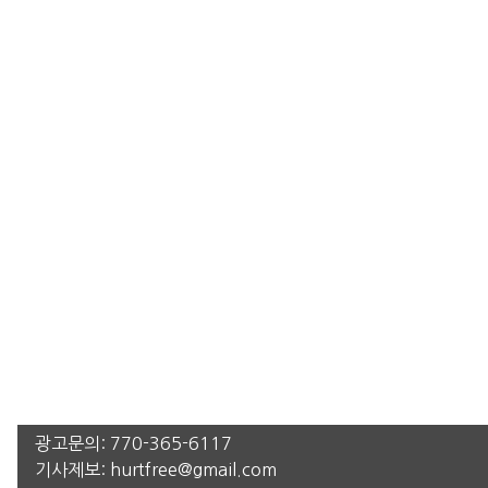
광고문의:
770-365-6117
기사제보:
hurtfree@gmail.com