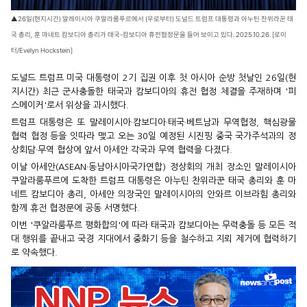
▲26일(현지시간) 말레이시아 쿠알라룸푸르에서 (우로부터) 도널드 트럼프 대통령과 아누틴 찬위라꾼 태
국 총리, 훈 마네트 캄보디아 총리가 태국-캄보디아 휴전협정문을 들어 보이고 있다. 2025.10.26. [로이
터/Evelyn Hockstein]
도널드 트럼프 미국 대통령이 2기 집권 이후 첫 아시아 순방 첫날인 26일(현
지시간) 최근 군사충돌한 태국과 캄보디아의 휴전 협정 체결을 주재하며 '피
스메이커'로서 위상을 과시했다.
트럼프 대통령은 또 말레이시아·캄보디아·태국·베트남과 무역협정, 핵심광물
협력 협정 등을 잇따라 맺고 오는 30일 예정된 시진핑 중국 국가주석과의 정
상회담·무역 협상에 앞서 아세안 각국과 무역 협력을 다졌다.
이날 아세안(ASEAN·동남아시아국가연합) 정상회의 개최 장소인 말레이시아
쿠알라룸푸르에 도착한 트럼프 대통령은 아누틴 찬위라꾼 태국 총리와 훈 마
네트 캄보디아 총리, 아세안 의장국인 말레이시아의 안와르 이브라힘 총리와
함께 휴전 협정문에 공동 서명했다.
이번 '쿠알라룸푸르 평화합의'에 따라 태국과 캄보디아는 무력충돌 등 모든 적
대 행위를 끝내고 국경 지대에서 중화기 등을 철수하고 지뢰 제거에 협력하기
로 약속했다.