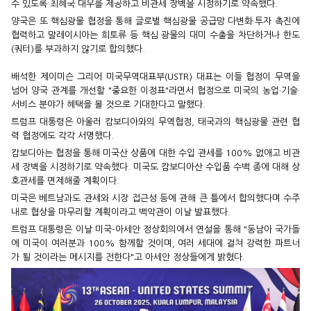
수 있도록 최혜국 대우를 제공하고 비관세 장벽을 시정하기로 약속했다.
양국은 또 핵심광물 협정을 통해 글로벌 핵심광물 공급망 다변화·투자 촉진에
협력하고 말레이시아는 희토류 등 핵심 광물의 대미 수출을 차단하거나 한도
(쿼터)를 부과하지 않기로 합의했다.
배석한 제이미슨 그리어 미국무역대표부(USTR) 대표는 이들 협정이 무역을
넘어 양국 관계를 개선할 "중요한 이정표"라면서 협정으로 미국의 농업·기술·
서비스 분야가 혜택을 볼 것으로 기대한다고 말했다.
트럼프 대통령은 아울러 캄보디아와의 무역협정, 태국과의 핵심광물 관련 협
력 협정에도 각각 서명했다.
캄보디아는 협정을 통해 미국산 상품에 대한 수입 관세를 100% 없애고 비관
세 장벽을 시정하기로 약속했다. 미국도 캄보디아산 수입품 수백 종에 대해 상
호관세를 면제해줄 계획이다.
미국은 베트남과도 관세와 시장 접근성 등에 관해 큰 틀에서 합의했다며 수주
내로 협상을 마무리할 계획이라고 백악관이 이날 발표했다.
트럼프 대통령은 이날 미국-아세안 정상회의에서 연설을 통해 "동남아 국가들
에 미국이 여러분과 100% 함께할 것이며, 여러 세대에 걸쳐 강력한 파트너
가 될 것이라는 메시지를 전한다"고 아세안 정상들에게 밝혔다.