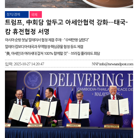
정치/경제
국제
트럼프, 中회담 앞두고 아세안협력 강화…태국-
캄 휴전협정 서명
아시아 순방 첫날 말레이서 협정 체결 주재…“수백만명 살렸다”
말레이·캄보디아·태국과 무역협정·핵심광물 협정 등도 체결
“美, 아세안과 여러세대 걸쳐 100% 함께할 것”…브라질 룰라와도 회담
입력: 2025-10-27 14:20:47
NNP
info@newsandpost.com