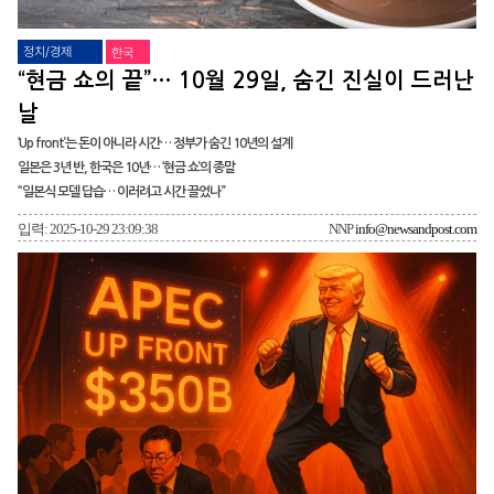
정치/경제
한국
“현금 쇼의 끝”… 10월 29일, 숨긴 진실이 드러난
날
‘Up front’는 돈이 아니라 시간… 정부가 숨긴 10년의 설계
일본은 3년 반, 한국은 10년… ‘현금 쇼’의 종말
“일본식 모델 답습… 이러려고 시간 끌었나”
입력: 2025-10-29 23:09:38
NNP
info@newsandpost.com