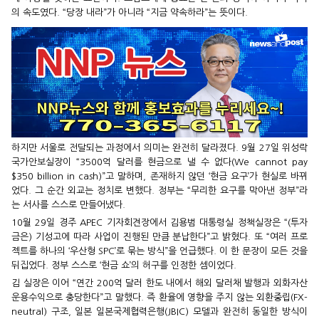
의 속도였다. “당장 내라”가 아니라 “지금 약속하라”는 뜻이다.
하지만 서울로 전달되는 과정에서 의미는 완전히 달라졌다. 9월 27일 위성락
국가안보실장이 “3500억 달러를 현금으로 낼 수 없다(We cannot pay
$350 billion in cash)”고 말하며, 존재하지 않던 ‘현금 요구’가 현실로 바뀌
었다. 그 순간 외교는 정치로 변했다. 정부는 “무리한 요구를 막아낸 정부”라
는 서사를 스스로 만들어냈다.
10월 29일 경주 APEC 기자회견장에서 김용범 대통령실 정책실장은 “(투자
금은) 기성고에 따라 사업이 진행된 만큼 분납한다”고 밝혔다. 또 “여러 프로
젝트를 하나의 ‘우산형 SPC’로 묶는 방식”을 언급했다. 이 한 문장이 모든 것을
뒤집었다. 정부 스스로 ‘현금 쇼’의 허구를 인정한 셈이었다.
김 실장은 이어 “연간 200억 달러 한도 내에서 해외 달러채 발행과 외화자산
운용수익으로 충당한다”고 말했다. 즉 환율에 영향을 주지 않는 외환중립(FX-
neutral) 구조, 일본 일본국제협력은행(JBIC) 모델과 완전히 동일한 방식이