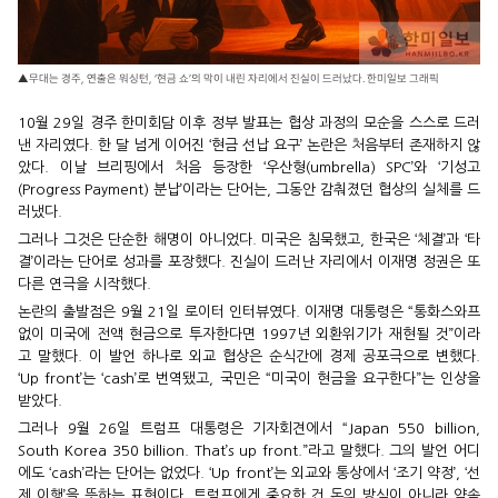
▲무대는 경주, 연출은 워싱턴, ‘현금 쇼’의 막이 내린 자리에서 진실이 드러났다. 한미일보 그래픽
10월 29일 경주 한미회담 이후 정부 발표는 협상 과정의 모순을 스스로 드러
낸 자리였다. 한 달 넘게 이어진 ‘현금 선납 요구’ 논란은 처음부터 존재하지 않
았다. 이날 브리핑에서 처음 등장한 ‘우산형(umbrella) SPC’와 ‘기성고
(Progress Payment) 분납’이라는 단어는, 그동안 감춰졌던 협상의 실체를 드
러냈다.
그러나 그것은 단순한 해명이 아니었다. 미국은 침묵했고, 한국은 ‘체결’과 ‘타
결’이라는 단어로 성과를 포장했다. 진실이 드러난 자리에서 이재명 정권은 또
다른 연극을 시작했다.
논란의 출발점은 9월 21일 로이터 인터뷰였다. 이재명 대통령은 “통화스와프
없이 미국에 전액 현금으로 투자한다면 1997년 외환위기가 재현될 것”이라
고 말했다. 이 발언 하나로 외교 협상은 순식간에 경제 공포극으로 변했다.
‘Up front’는 ‘cash’로 번역됐고, 국민은 “미국이 현금을 요구한다”는 인상을
받았다.
그러나 9월 26일 트럼프 대통령은 기자회견에서 “Japan 550 billion,
South Korea 350 billion. That’s up front.”라고 말했다. 그의 발언 어디
에도 ‘cash’라는 단어는 없었다. ‘Up front’는 외교와 통상에서 ‘조기 약정’, ‘선
제 이행’을 뜻하는 표현이다. 트럼프에게 중요한 건 돈의 방식이 아니라 약속