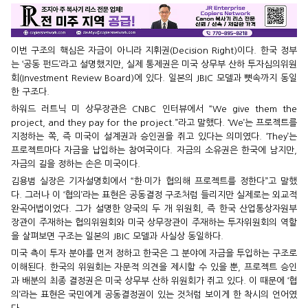
이번 구조의 핵심은 자금이 아니라 지휘권(Decision Right)이다. 한국 정부
는 ‘공동 펀드’라고 설명했지만, 실제 통제권은 미국 상무부 산하 투자심의위원
회(Investment Review Board)에 있다. 일본의 JBIC 모델과 뼛속까지 동일
한 구조다.
하워드 러트닉 미 상무장관은 CNBC 인터뷰에서 “We give them the
project, and they pay for the project.”라고 말했다. ‘We’는 프로젝트를
지정하는 쪽, 즉 미국이 설계권과 승인권을 쥐고 있다는 의미였다. ‘They’는
프로젝트마다 자금을 납입하는 참여국이다. 자금의 소유권은 한국에 남지만,
자금의 길을 정하는 손은 미국이다.
김용범 실장은 기자설명회에서 “한·미가 협의해 프로젝트를 정한다”고 말했
다. 그러나 이 ‘협의’라는 표현은 공동결정 구조처럼 들리지만 실제로는 외교적
완곡어법이었다. 그가 설명한 양국의 두 개 위원회, 즉 한국 산업통상자원부
장관이 주재하는 협의위원회와 미국 상무장관이 주재하는 투자위원회의 역할
을 살펴보면 구조는 일본의 JBIC 모델과 사실상 동일하다.
미국 측이 투자 분야를 먼저 정하고 한국은 그 분야에 자금을 투입하는 구조로
이해된다. 한국의 위원회는 자문적 의견을 제시할 수 있을 뿐, 프로젝트 승인
과 배분의 최종 결정권은 미국 상무부 산하 위원회가 쥐고 있다. 이 때문에 ‘협
의’라는 표현은 국민에게 공동결정권이 있는 것처럼 보이게 한 착시의 언어였